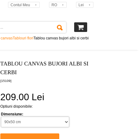
Contul Meu
RO
Lei
i canvas
Tablouri flori
Tablou canvas bujori albi si cerbi
TABLOU CANVAS BUJORI ALBI SI
CERBI
[15109]
209.00 Lei
Optiuni disponibile:
Dimensiune: