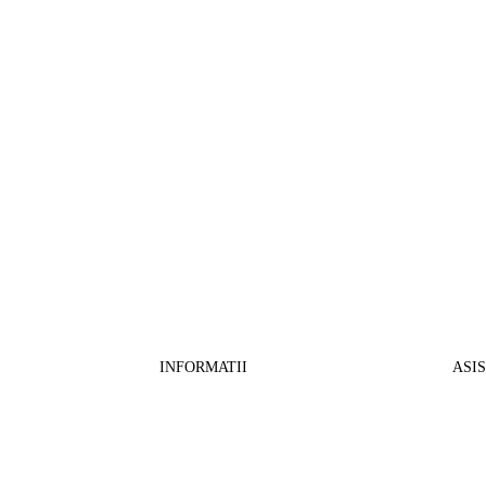
INFORMATII
ASI
CO
BB Media Color srl, CUI:RO27781540
Cont RON: RO57 INGB 0000 9999 1271
Fin
2802
ING Bank, SWIFT: INGBROBU
Ret
Strada Ștefan cel Mare 147, 550321 Sibiu,
Tran
RO