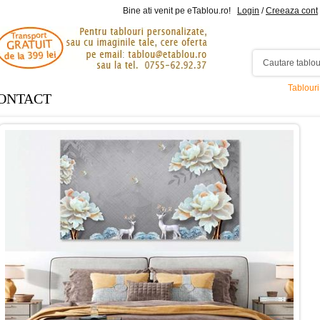
Bine ati venit pe eTablou.ro!
Login
/
Creeaza cont
Tablour
ONTACT