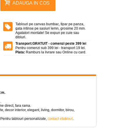
ADAUGA IN COS
Tablouri pe canvas bumbac, tipar pe panza,
gata intinse pe sasiuri lemn, grosime 20 mm.
Agatatori montate! Se expun pe cuie sau
dibluri.
Transport:
GRATUIT - comenzi peste 399 lei
Pentru comenzi sub 399 lei - transport 19 lei.
Plata:
Ramburs la livrare sau Online cu card.
cm.
.
e direct, fara rama.
le, decor interior, elegant, living, dormitor, birou,
 Pentru tablouri personalizate,
contact etablou!
.