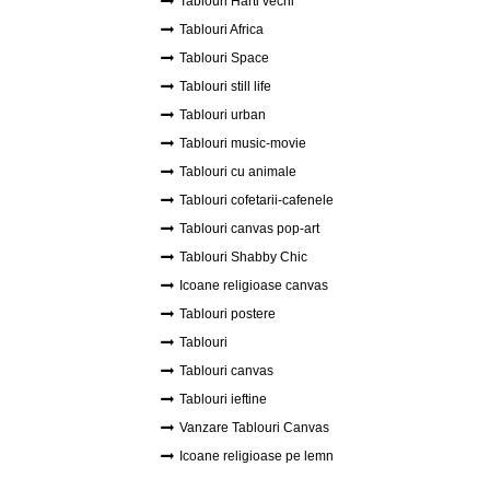
Tablouri Harti vechi
Tablouri Africa
Tablouri Space
Tablouri still life
Tablouri urban
Tablouri music-movie
Tablouri cu animale
Tablouri cofetarii-cafenele
Tablouri canvas pop-art
Tablouri Shabby Chic
Icoane religioase canvas
Tablouri postere
Tablouri
Tablouri canvas
Tablouri ieftine
Vanzare Tablouri Canvas
Icoane religioase pe lemn