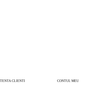
STENTA CLIENTI
CONTUL MEU
SUL MEU
Parerea clientilor
alizare comanda
Contul Meu
urnare produse
Istoric comenzi
sport si Plata
Cautare avansata