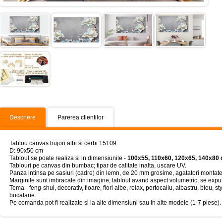
Descriere
Parerea clientilor
Tablou canvas bujori albi si cerbi 15109
D: 90x50 cm
Tabloul se poate realiza si in dimensiunile -
100x55, 110x60, 120x65, 140x80 
Tablouri pe canvas din bumbac; tipar de calitate inalta, uscare UV.
Panza intinsa pe sasiuri (cadre) din lemn, de 20 mm grosime, agatatori montate
Marginile sunt imbracate din imagine, tabloul avand aspect volumetric; se expun
Tema - feng-shui, decorativ, floare, flori albe, relax, portocaliu, albastru, bleu, sty
bucatarie.
Pe comanda pot fi realizate si la alte dimensiuni sau in alte modele (1-7 piese).