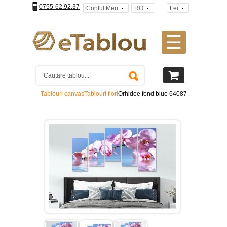
0755-62.92.37
Contul Meu
RO
Lei
☰
Tablouri
canvas
2
piese
-
Tablouri canvas
Tablouri flori
Orhidee fond blue 64087
>
Tablouri
canvas
3
piese
-
>
Tablouri
canvas
4
piese
-
>
Tablouri