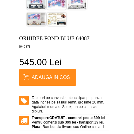
canvas
5
piese
-
>
Tablouri
canvas
ORHIDEE FOND BLUE 64087
6
piese
[64087]
-
>
545.00 Lei
Tablouri
canvas
7
ADAUGA IN COS
piese
-
>
Tablouri
Tablouri pe canvas bumbac, tipar pe panza,
abstracte
gata intinse pe sasiuri lemn, grosime 20 mm.
-
Agatatori montate! Se expun pe cuie sau
>
dibluri.
Transport:
GRATUIT - comenzi peste 399 lei
Tablouri
Pentru comenzi sub 399 lei - transport 19 lei.
flori
Plata:
Ramburs la livrare sau Online cu card.
-