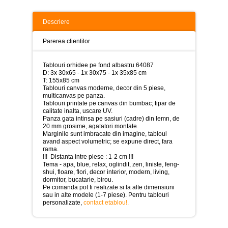
>
Tablouri
Descriere
peisaje
-
Parerea clientilor
>
Tablouri
Tablouri orhidee pe fond albastru 64087
dupa
D: 3x 30x65 - 1x 30x75 - 1x 35x85 cm
picturi
T: 155x85 cm
-
Tablouri canvas moderne, decor din 5 piese,
>
multicanvas pe panza.
Tablouri printate pe canvas din bumbac; tipar de
Tablouri
calitate inalta, uscare UV.
Living
Panza gata intinsa pe sasiuri (cadre) din lemn, de
-
20 mm grosime, agatatori montate.
>
Marginile sunt imbracate din imagine, tabloul
avand aspect volumetric; se expune direct, fara
rama.
Tablouri
!!! Distanta intre piese : 1-2 cm !!!
relax-
Tema - apa, blue, relax, oglindit, zen, liniste, feng-
spa
shui, floare, flori, decor interior, modern, living,
-
dormitor, bucatarie, birou.
>
Pe comanda pot fi realizate si la alte dimensiuni
sau in alte modele (1-7 piese). Pentru tablouri
Tablouri
personalizate,
contact etablou!
.
Beauty
Fashion
-