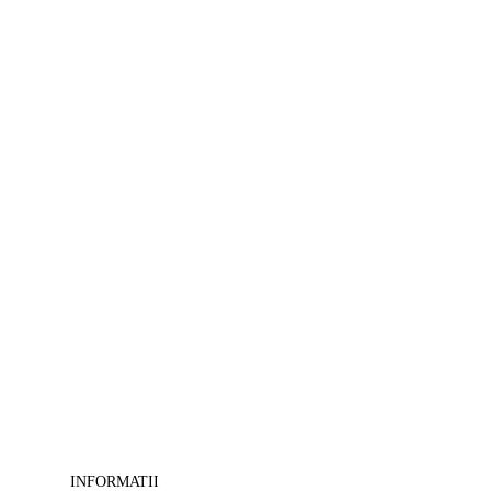
>
Tablouri
Feng-
shui
-
>
Tablouri
camera
copii
-
>
Tablouri
canvas
cu
cai
-
>
Tablouri
decorative
-
>
Tablouri
masini-
INFORMATII
moto