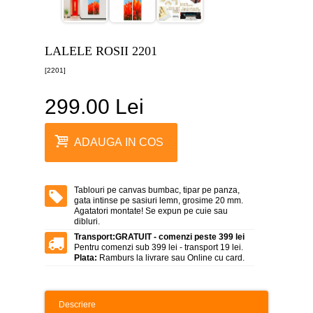
canvas
5
piese
-
LALELE ROSII 2201
>
[2201]
Tablouri
canvas
6
299.00 Lei
piese
-
>
ADAUGA IN COS
Tablouri
canvas
7
piese
Tablouri pe canvas bumbac, tipar pe panza,
-
gata intinse pe sasiuri lemn, grosime 20 mm.
>
Agatatori montate! Se expun pe cuie sau
dibluri.
Tablouri
Transport:
GRATUIT - comenzi peste 399 lei
abstracte
Pentru comenzi sub 399 lei - transport 19 lei.
-
Plata:
Ramburs la livrare sau Online cu card.
>
Tablouri
flori
Descriere
-