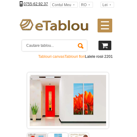
0755-62.92.37
Contul Meu
RO
Lei
☰
Tablouri
canvas
2
piese
-
Tablouri canvas
Tablouri flori
Lalele rosii 2201
>
Tablouri
canvas
3
piese
-
>
Tablouri
canvas
4
piese
-
>
Tablouri