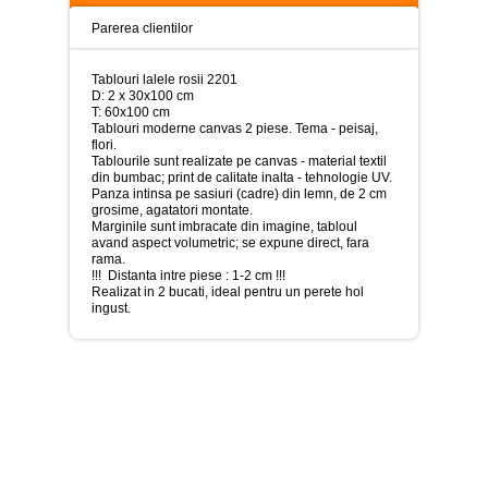
>
Parerea clientilor
Tablouri
peisaje
-
Tablouri lalele rosii 2201
>
D: 2 x 30x100 cm
T: 60x100 cm
Tablouri moderne canvas 2 piese. Tema - peisaj,
Tablouri
flori.
dupa
Tablourile sunt realizate pe canvas - material textil
picturi
din bumbac; print de calitate inalta - tehnologie UV.
-
Panza intinsa pe sasiuri (cadre) din lemn, de 2 cm
>
grosime, agatatori montate.
Marginile sunt imbracate din imagine, tabloul
Tablouri
avand aspect volumetric; se expune direct, fara
Living
rama.
-
!!! Distanta intre piese : 1-2 cm !!!
>
Realizat in 2 bucati, ideal pentru un perete hol
ingust.
Tablouri
relax-
spa
-
>
Tablouri
Beauty
Fashion
-