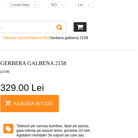
Contul Meu
RO
Lei
Tablouri canvas
Tablouri flori
Gerbera galbena 2158
GERBERA GALBENA 2158
[2158]
329.00 Lei
ADAUGA IN COS
Tablouri pe canvas bumbac, tipar pe panza,
gata intinse pe sasiuri lemn, grosime 20 mm.
Agatatori montate! Se expun pe cuie sau