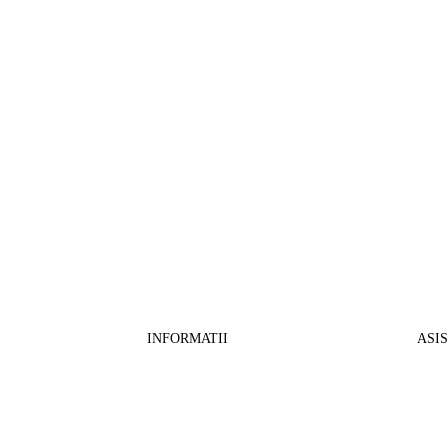
INFORMATII
ASI
CO
BB Media Color srl, CUI:RO27781540
Cont RON: RO57 INGB 0000 9999 1271
Fin
2802
ING Bank, SWIFT: INGBROBU
Ret
Strada Ștefan cel Mare 147, 550321 Sibiu,
Tran
RO