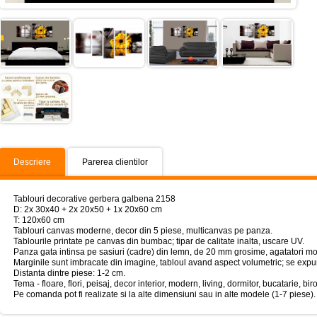
Descriere
Parerea clientilor
Tablouri decorative gerbera galbena 2158
D: 2x 30x40 + 2x 20x50 + 1x 20x60 cm
T: 120x60 cm
Tablouri canvas moderne, decor din 5 piese, multicanvas pe panza.
Tablourile printate pe canvas din bumbac; tipar de calitate inalta, uscare UV.
Panza gata intinsa pe sasiuri (cadre) din lemn, de 20 mm grosime, agatatori mo
Marginile sunt imbracate din imagine, tabloul avand aspect volumetric; se expun
Distanta dintre piese: 1-2 cm.
Tema - floare, flori, peisaj, decor interior, modern, living, dormitor, bucatarie, bir
Pe comanda pot fi realizate si la alte dimensiuni sau in alte modele (1-7 piese).