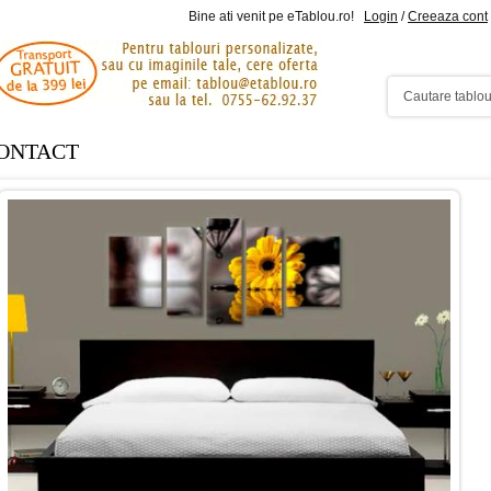
Bine ati venit pe eTablou.ro!
Login
/
Creeaza cont
ONTACT