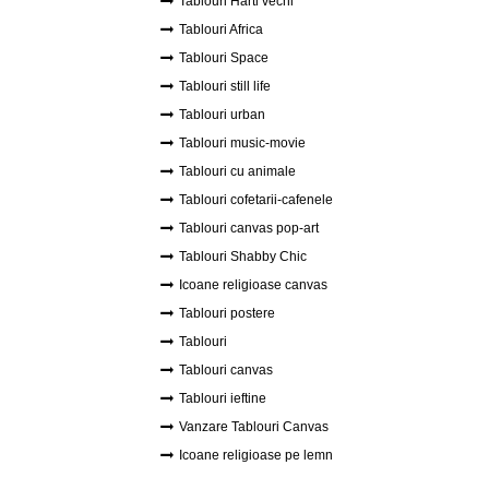
Tablouri Harti vechi
Tablouri Africa
Tablouri Space
Tablouri still life
Tablouri urban
Tablouri music-movie
Tablouri cu animale
Tablouri cofetarii-cafenele
Tablouri canvas pop-art
Tablouri Shabby Chic
Icoane religioase canvas
Tablouri postere
Tablouri
Tablouri canvas
Tablouri ieftine
Vanzare Tablouri Canvas
Icoane religioase pe lemn