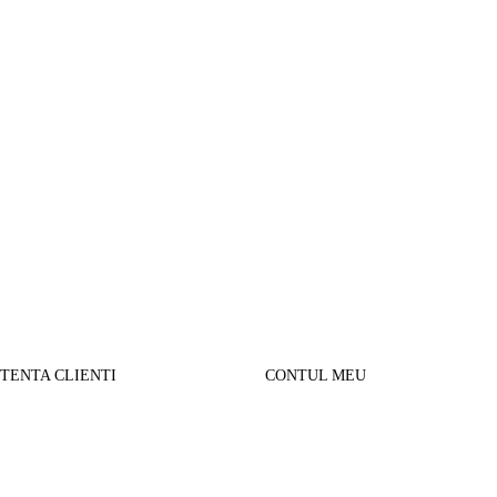
STENTA CLIENTI
CONTUL MEU
SUL MEU
Parerea clientilor
alizare comanda
Contul Meu
urnare produse
Istoric comenzi
sport si Plata
Cautare avansata