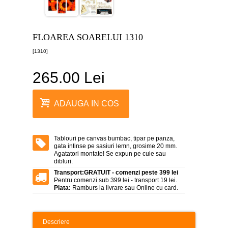
canvas
5
piese
-
FLOAREA SOARELUI 1310
>
[1310]
Tablouri
canvas
6
265.00 Lei
piese
-
>
ADAUGA IN COS
Tablouri
canvas
7
piese
Tablouri pe canvas bumbac, tipar pe panza,
-
gata intinse pe sasiuri lemn, grosime 20 mm.
>
Agatatori montate! Se expun pe cuie sau
dibluri.
Tablouri
Transport:
GRATUIT - comenzi peste 399 lei
abstracte
Pentru comenzi sub 399 lei - transport 19 lei.
-
Plata:
Ramburs la livrare sau Online cu card.
>
Tablouri
flori
Descriere
-