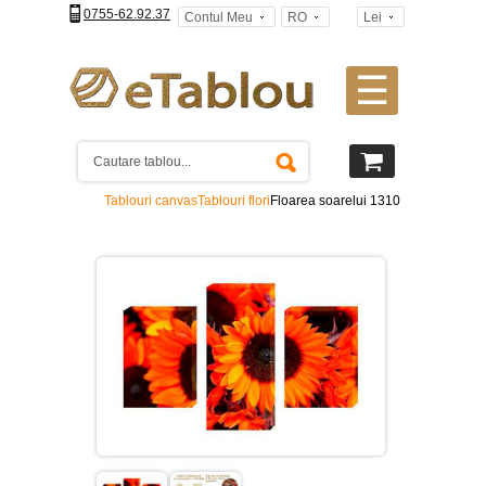
0755-62.92.37
Contul Meu
RO
Lei
☰
Tablouri
canvas
2
piese
-
Tablouri canvas
Tablouri flori
Floarea soarelui 1310
>
Tablouri
canvas
3
piese
-
>
Tablouri
canvas
4
piese
-
>
Tablouri