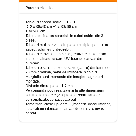
>
Parerea clientilor
Tablouri
peisaje
-
Tablouri floarea soarelui 1310
>
D: 2 x 30x40 cm +1 x 30x60 cm
T: 90x60 cm
Tablou cu floarea soarelui, in culori calde; din 3
Tablouri
piese.
dupa
Tablouri multicanvas, din piese multiple, pentru un
picturi
aspect volumetric, deosebit.
-
Tablouri canvas din 3 piese, realizate la standard
>
inalt de calitate, uscare UV, tipar pe canvas din
bumbac.
Tablouri
Tablourile sunt intinse pe sasiu (cadru) din lemn de
Living
20 mm grosime, pene de intindere in colturi.
-
Marginile sunt imbracate din imagine, agatatori
>
montate.
Distanta dintre piese: 1-2 cm!
Tablouri
Pe comanda pot fi realizate si la alte dimensiuni
relax-
sau in alte modele (2-7 piese). Pentru tablouri
spa
personalizate,
contact etablou!
-
Tema: flori, close-up, detaliu, modern, decor interior,
>
decoratiuni interioare, canvas decorativ, canvas
printat.
Tablouri
Beauty
Fashion
-