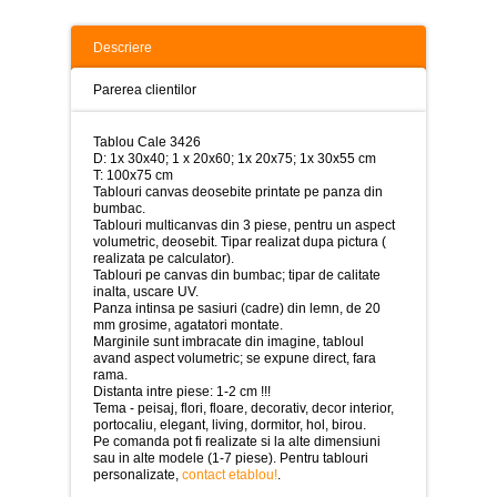
>
Tablouri
Descriere
peisaje
-
Parerea clientilor
>
Tablouri
Tablou Cale 3426
dupa
D: 1x 30x40; 1 x 20x60; 1x 20x75; 1x 30x55 cm
picturi
T: 100x75 cm
-
Tablouri canvas deosebite printate pe panza din
>
bumbac.
Tablouri multicanvas din 3 piese, pentru un aspect
Tablouri
volumetric, deosebit. Tipar realizat dupa pictura (
Living
realizata pe calculator).
-
Tablouri pe canvas din bumbac; tipar de calitate
>
inalta, uscare UV.
Panza intinsa pe sasiuri (cadre) din lemn, de 20
mm grosime, agatatori montate.
Tablouri
Marginile sunt imbracate din imagine, tabloul
relax-
avand aspect volumetric; se expune direct, fara
spa
rama.
-
Distanta intre piese: 1-2 cm !!!
>
Tema - peisaj, flori, floare, decorativ, decor interior,
portocaliu, elegant, living, dormitor, hol, birou.
Tablouri
Pe comanda pot fi realizate si la alte dimensiuni
Beauty
sau in alte modele (1-7 piese). Pentru tablouri
Fashion
personalizate,
contact etablou!
.
-