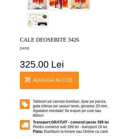
canvas
5
piese
-
>
Tablouri
canvas
CALE DEOSEBITE 3426
6
piese
[3426]
-
>
325.00 Lei
Tablouri
canvas
7
ADAUGA IN COS
piese
-
>
Tablouri
Tablouri pe canvas bumbac, tipar pe panza,
abstracte
gata intinse pe sasiuri lemn, grosime 20 mm.
-
Agatatori montate! Se expun pe cuie sau
>
dibluri.
Transport:
GRATUIT - comenzi peste 399 lei
Tablouri
Pentru comenzi sub 399 lei - transport 19 lei.
flori
Plata:
Ramburs la livrare sau Online cu card.
-