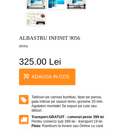
canvas
5
piese
-
>
Tablouri
canvas
ALBASTRU INFINIT 9056
6
piese
[9056]
-
>
325.00 Lei
Tablouri
canvas
7
ADAUGA IN COS
piese
-
>
Tablouri
Tablouri pe canvas bumbac, tipar pe panza,
abstracte
gata intinse pe sasiuri lemn, grosime 20 mm.
-
Agatatori montate! Se expun pe cuie sau
>
dibluri.
Transport:
GRATUIT - comenzi peste 399 lei
Tablouri
Pentru comenzi sub 399 lei - transport 19 lei.
flori
Plata:
Ramburs la livrare sau Online cu card.
-