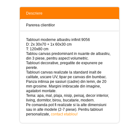
>
Tablouri
Descriere
peisaje
-
Parerea clientilor
>
Tablouri
Tablouri moderne albastru infinit 9056
dupa
D: 2x 30x70 + 1x 60x30 cm
picturi
T: 120x80 cm
-
Tablou canvas predominant in nuante de albastru,
>
din 3 piese, pentru aspect volumetric.
Tablouri decorative, pregatite de expunere pe
Tablouri
perete.
Living
Tablouri canvas realizate la standard inalt de
-
calitate, uscare UV, tipar pe canvas din bumbac.
>
Panza intinsa pe sasiuri (cadre) din lemn, de 20
mm grosime. Margini imbracate din imagine,
agatatori montate.
Tablouri
Tema: apa, mal, plaja, nisip, peisaj, decor interior,
relax-
living, dormitor, birou, bucatarie, modern.
spa
Pe comanda pot fi realizate si la alte dimensiuni
-
sau in alte modele (2-7 piese). Pentru tablouri
>
personalizate,
contact etablou!
Tablouri
Beauty
Fashion
-