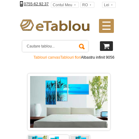
0755-62.92.37
Contul Meu
RO
Lei
☰
Tablouri
canvas
2
piese
-
Tablouri canvas
Tablouri flori
Albastru infinit 9056
>
Tablouri
canvas
3
piese
-
>
Tablouri
canvas
4
piese
-
>
Tablouri