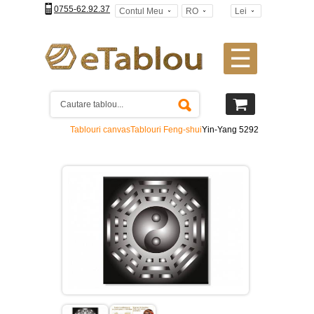
0755-62.92.37
Contul Meu
RO
Lei
☰
Tablouri
canvas
2
piese
-
Tablouri canvas
Tablouri Feng-shui
Yin-Yang 5292
>
Tablouri
canvas
3
piese
-
>
Tablouri
canvas
4
piese
-
>
Tablouri