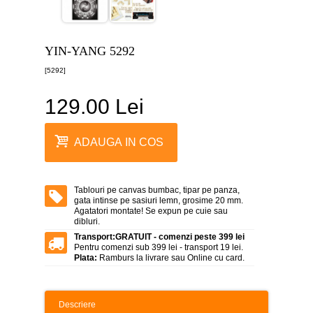
canvas
5
piese
-
YIN-YANG 5292
>
[5292]
Tablouri
canvas
6
129.00 Lei
piese
-
>
ADAUGA IN COS
Tablouri
canvas
7
piese
Tablouri pe canvas bumbac, tipar pe panza,
-
gata intinse pe sasiuri lemn, grosime 20 mm.
>
Agatatori montate! Se expun pe cuie sau
dibluri.
Tablouri
Transport:
GRATUIT - comenzi peste 399 lei
abstracte
Pentru comenzi sub 399 lei - transport 19 lei.
-
Plata:
Ramburs la livrare sau Online cu card.
>
Tablouri
flori
Descriere
-