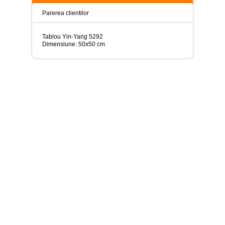
>
Parerea clientilor
Tablouri
peisaje
-
Tablou Yin-Yang 5292
>
Dimensiune: 50x50 cm
Tablouri
dupa
picturi
-
>
Tablouri
Living
-
>
Tablouri
relax-
spa
-
>
Tablouri
Beauty
Fashion
-