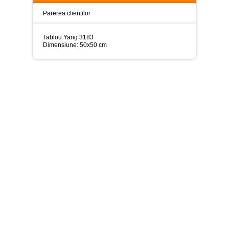
>
Parerea clientilor
Tablouri
peisaje
-
Tablou Yang 3183
>
Dimensiune: 50x50 cm
Tablouri
dupa
picturi
-
>
Tablouri
Living
-
>
Tablouri
relax-
spa
-
>
Tablouri
Beauty
Fashion
-