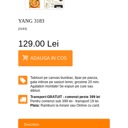
canvas
5
piese
-
YANG 3183
>
[3183]
Tablouri
canvas
6
129.00 Lei
piese
-
>
ADAUGA IN COS
Tablouri
canvas
7
piese
Tablouri pe canvas bumbac, tipar pe panza,
-
gata intinse pe sasiuri lemn, grosime 20 mm.
>
Agatatori montate! Se expun pe cuie sau
dibluri.
Tablouri
Transport:
GRATUIT - comenzi peste 399 lei
abstracte
Pentru comenzi sub 399 lei - transport 19 lei.
-
Plata:
Ramburs la livrare sau Online cu card.
>
Tablouri
flori
Descriere
-