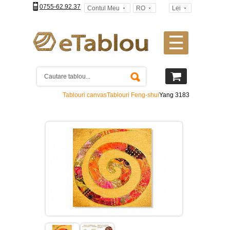
0755-62.92.37
Contul Meu
RO
Lei
☰
Tablouri
canvas
2
piese
-
Tablouri canvas
Tablouri Feng-shui
Yang 3183
>
Tablouri
canvas
3
piese
-
>
Tablouri
canvas
4
piese
-
>
Tablouri