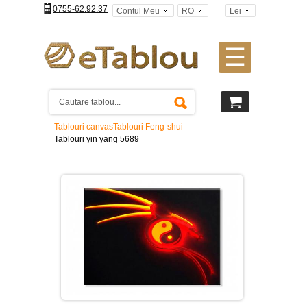
0755-62.92.37
Contul Meu
RO
Lei
☰
Tablouri
canvas
2
piese
-
Tablouri canvas
Tablouri Feng-shui
>
Tablouri yin yang 5689
Tablouri
canvas
3
piese
-
>
Tablouri
canvas
4
piese
-
>
Tablouri