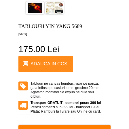
canvas
5
piese
-
>
TABLOURI YIN YANG 5689
Tablouri
[5689]
canvas
6
piese
175.00 Lei
-
>
Tablouri
ADAUGA IN COS
canvas
7
piese
-
Tablouri pe canvas bumbac, tipar pe panza,
>
gata intinse pe sasiuri lemn, grosime 20 mm.
Agatatori montate! Se expun pe cuie sau
Tablouri
dibluri.
abstracte
-
Transport:
GRATUIT - comenzi peste 399 lei
>
Pentru comenzi sub 399 lei - transport 19 lei.
Plata:
Ramburs la livrare sau Online cu card.
Tablouri
flori
-