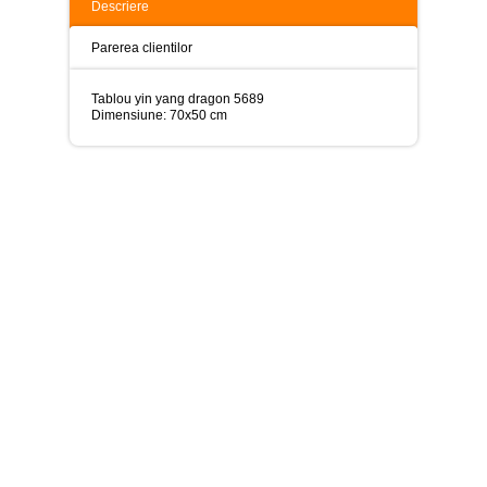
>
Descriere
Tablouri
Parerea clientilor
peisaje
-
>
Tablou yin yang dragon 5689
Dimensiune: 70x50 cm
Tablouri
dupa
picturi
-
>
Tablouri
Living
-
>
Tablouri
relax-
spa
-
>
Tablouri
Beauty
Fashion
-