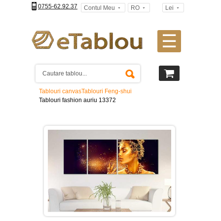
0755-62.92.37
Contul Meu
RO
Lei
☰
Tablouri
canvas
2
piese
-
Tablouri canvas
Tablouri Feng-shui
>
Tablouri fashion auriu 13372
Tablouri
canvas
3
piese
-
>
Tablouri
canvas
4
piese
-
>
Tablouri