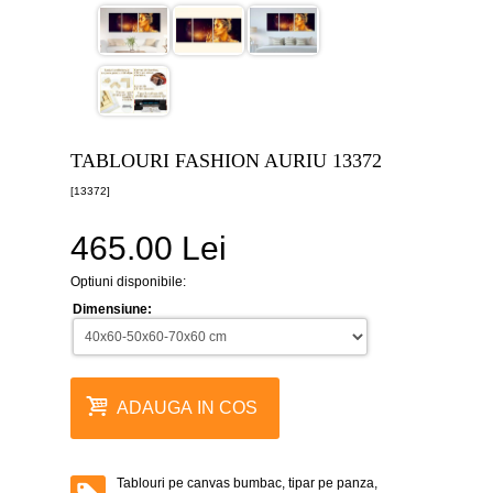
canvas
5
piese
-
>
Tablouri
canvas
6
TABLOURI FASHION AURIU 13372
piese
-
[13372]
>
465.00 Lei
Tablouri
canvas
7
Optiuni disponibile:
piese
-
Dimensiune:
>
Tablouri
abstracte
-
ADAUGA IN COS
>
Tablouri
flori
-
Tablouri pe canvas bumbac, tipar pe panza,