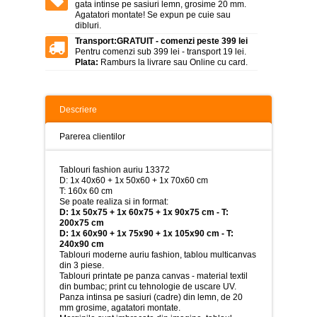
>
gata intinse pe sasiuri lemn, grosime 20 mm.
Agatatori montate! Se expun pe cuie sau
dibluri.
Tablouri
peisaje
Transport:
GRATUIT - comenzi peste 399 lei
-
Pentru comenzi sub 399 lei - transport 19 lei.
>
Plata:
Ramburs la livrare sau Online cu card.
Tablouri
dupa
picturi
Descriere
-
>
Parerea clientilor
Tablouri
Living
Tablouri fashion auriu 13372
-
D: 1x 40x60 + 1x 50x60 + 1x 70x60 cm
>
T: 160x 60 cm
Se poate realiza si in format:
Tablouri
D: 1x 50x75 + 1x 60x75 + 1x 90x75 cm - T:
relax-
200x75 cm
spa
D: 1x 60x90 + 1x 75x90 + 1x 105x90 cm - T:
-
240x90 cm
>
Tablouri moderne auriu fashion, tablou multicanvas
din 3 piese.
Tablouri
Tablouri printate pe panza canvas - material textil
Beauty
din bumbac; print cu tehnologie de uscare UV.
Fashion
Panza intinsa pe sasiuri (cadre) din lemn, de 20
-
mm grosime, agatatori montate.