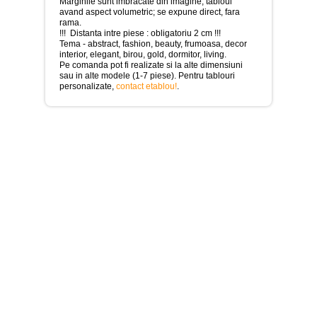
>
Marginile sunt imbracate din imagine, tabloul
avand aspect volumetric; se expune direct, fara
rama.
Tablouri
!!! Distanta intre piese : obligatoriu 2 cm !!!
cu
Tema - abstract, fashion, beauty, frumoasa, decor
orase
interior, elegant, birou, gold, dormitor, living.
-
Pe comanda pot fi realizate si la alte dimensiuni
>
sau in alte modele (1-7 piese). Pentru tablouri
personalizate,
contact etablou!
.
Tablouri
Moderne
-
>
Tablouri
Bucatarie
-
>
Tablouri
terapia
in
culori
-
>
Tablouri
Dormitor
-