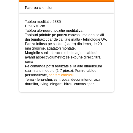
>
Parerea clientilor
Tablouri
peisaje
-
Tablou meditatie 2385
>
D: 90x70 cm
Tablou alb-negru, pozitie meditativa.
Tablouri printate pe panza canvas - material textil
Tablouri
din bumbac; tipar de calitate inalta - tehnologie UV.
dupa
Panza intinsa pe sasiuri (cadre) din lemn, de 20
picturi
mm grosime, agatatori montate.
-
Marginile sunt imbracate din imagine, tabloul
>
avand aspect volumetric; se expune direct, fara
rama.
Tablouri
Pe comanda pot fi realizate si la alte dimensiuni
Living
sau in alte modele (1-7 piese). Pentru tablouri
-
personalizate,
contact etablou!
.
>
Tema - feng-shui, zen, yoga, decor interior, apa,
dormitor, living, elegant, birou, canvas tipar.
Tablouri
relax-
spa
-
>
Tablouri
Beauty
Fashion
-