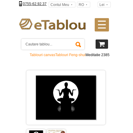
0755-62.92.37
Contul Meu
RO
Lei
☰
Tablouri
canvas
2
piese
-
Tablouri canvas
Tablouri Feng-shui
Meditatie 2385
>
Tablouri
canvas
3
piese
-
>
Tablouri
canvas
4
piese
-
>
Tablouri