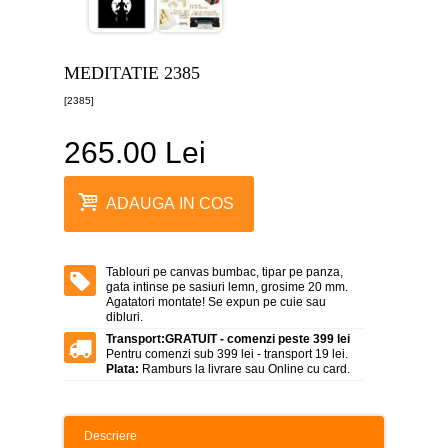
canvas
5
piese
-
MEDITATIE 2385
>
[2385]
Tablouri
canvas
6
265.00 Lei
piese
-
>
ADAUGA IN COS
Tablouri
canvas
7
piese
Tablouri pe canvas bumbac, tipar pe panza,
-
gata intinse pe sasiuri lemn, grosime 20 mm.
>
Agatatori montate! Se expun pe cuie sau
dibluri.
Tablouri
Transport:
GRATUIT - comenzi peste 399 lei
abstracte
Pentru comenzi sub 399 lei - transport 19 lei.
-
Plata:
Ramburs la livrare sau Online cu card.
>
Tablouri
flori
Descriere
-