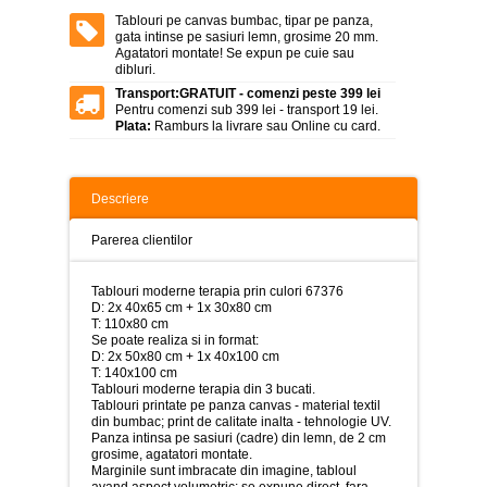
>
Tablouri pe canvas bumbac, tipar pe panza,
gata intinse pe sasiuri lemn, grosime 20 mm.
Tablouri
Agatatori montate! Se expun pe cuie sau
peisaje
dibluri.
-
>
Transport:
GRATUIT - comenzi peste 399 lei
Pentru comenzi sub 399 lei - transport 19 lei.
Plata:
Ramburs la livrare sau Online cu card.
Tablouri
dupa
picturi
-
>
Descriere
Tablouri
Parerea clientilor
Living
-
>
Tablouri moderne terapia prin culori 67376
D: 2x 40x65 cm + 1x 30x80 cm
Tablouri
T: 110x80 cm
relax-
Se poate realiza si in format:
spa
D: 2x 50x80 cm + 1x 40x100 cm
-
T: 140x100 cm
>
Tablouri moderne terapia din 3 bucati.
Tablouri printate pe panza canvas - material textil
din bumbac; print de calitate inalta - tehnologie UV.
Tablouri
Panza intinsa pe sasiuri (cadre) din lemn, de 2 cm
Beauty
grosime, agatatori montate.
Fashion
Marginile sunt imbracate din imagine, tabloul
-
avand aspect volumetric; se expune direct, fara