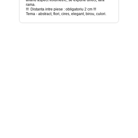
>
rama.
!!! Distanta intre piese : obligatoriu 2 cm !!!
Tablouri
Tema - abstract, flori, cires, elegant, birou, culori.
cu
orase
-
>
Tablouri
Moderne
-
>
Tablouri
Bucatarie
-
>
Tablouri
terapia
in
culori
-
>
Tablouri
Dormitor
-