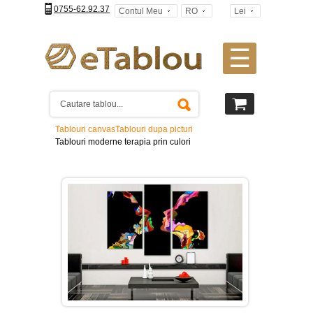
0755-62.92.37
Contul Meu
RO
Lei
☰
Tablouri
canvas
2
piese
-
Tablouri canvas
Tablouri dupa picturi
>
Tablouri moderne terapia prin culori
Tablouri
canvas
3
piese
-
>
Tablouri
canvas
4
piese
-
>
Tablouri