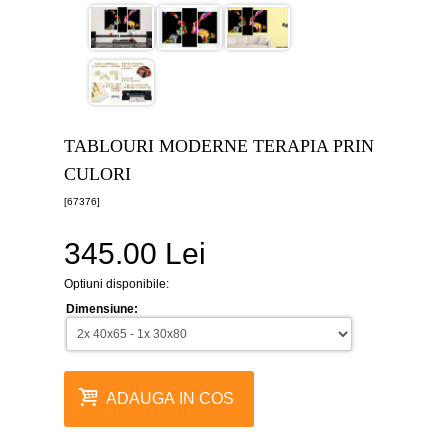
canvas
5
piese
-
>
Tablouri
canvas
6
TABLOURI MODERNE TERAPIA PRIN
piese
-
CULORI
>
[67376]
Tablouri
canvas
345.00 Lei
7
piese
-
Optiuni disponibile:
>
Dimensiune:
Tablouri
abstracte
-
>
ADAUGA IN COS
Tablouri
flori
-