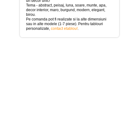
>
un decor unic!
Tema - abstract, peisaj, luna, soare, munte, apa,
decor interior, maro, burgund, modern, elegant,
Tablouri
birou.
cu
Pe comanda pot fi realizate si la alte dimensiuni
orase
sau in alte modele (1-7 piese). Pentru tablouri
-
personalizate,
contact etablou!
.
>
Tablouri
Moderne
-
>
Tablouri
Bucatarie
-
>
Tablouri
terapia
in
culori
-
>
Tablouri
Dormitor
-