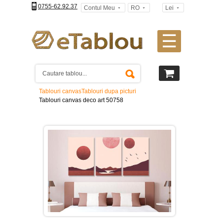
0755-62.92.37
Contul Meu
RO
Lei
☰
Tablouri
canvas
2
piese
-
Tablouri canvas
Tablouri dupa picturi
>
Tablouri canvas deco art 50758
Tablouri
canvas
3
piese
-
>
Tablouri
canvas
4
piese
-
>
Tablouri