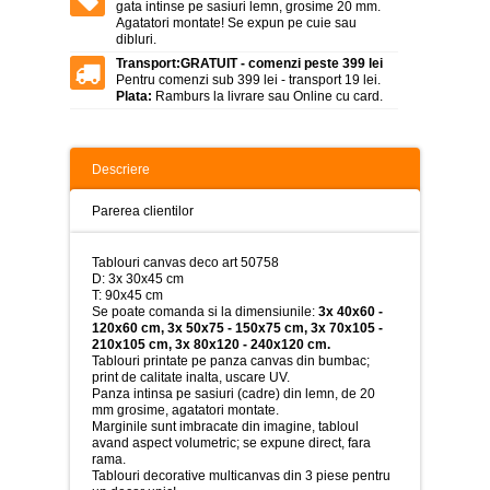
>
gata intinse pe sasiuri lemn, grosime 20 mm.
Agatatori montate! Se expun pe cuie sau
dibluri.
Tablouri
peisaje
Transport:
GRATUIT - comenzi peste 399 lei
-
Pentru comenzi sub 399 lei - transport 19 lei.
>
Plata:
Ramburs la livrare sau Online cu card.
Tablouri
dupa
picturi
Descriere
-
>
Parerea clientilor
Tablouri
Living
Tablouri canvas deco art 50758
-
D: 3x 30x45 cm
>
T: 90x45 cm
Se poate comanda si la dimensiunile:
3x 40x60 -
Tablouri
120x60 cm, 3x 50x75 - 150x75 cm, 3x 70x105 -
relax-
210x105 cm, 3x 80x120 - 240x120 cm.
spa
Tablouri printate pe panza canvas din bumbac;
-
print de calitate inalta, uscare UV.
>
Panza intinsa pe sasiuri (cadre) din lemn, de 20
mm grosime, agatatori montate.
Tablouri
Marginile sunt imbracate din imagine, tabloul
Beauty
avand aspect volumetric; se expune direct, fara
Fashion
rama.
-
Tablouri decorative multicanvas din 3 piese pentru