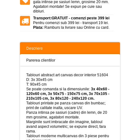
>
gata intinse pe sasiuri lemn, grosime 20 mm.
Agatatori montate! Se expun pe cuie sau
dibluri.
Tablouri
peisaje
Transport:
GRATUIT - comenzi peste 399 lei
-
Pentru comenzi sub 399 lei - transport 19 lei.
>
Plata:
Ramburs la livrare sau Online cu card.
Tablouri
dupa
picturi
Descriere
-
>
Parerea clientilor
Tablouri
Living
Tablouri abstract art canvas decor interior 51604
-
D: 3x 30x45 cm
>
T: 90x45 cm
Se poate comanda si la dimensiunile:
3x 40x60 -
Tablouri
120x60 cm, 3x 50x75 - 150x75 cm, 3x 70x105 -
relax-
210x105 cm, 3x 80x120 - 240x120 cm.
spa
Tablouri printate pe panza canvas din bumbac;
-
print de calitate inalta, uscare UV.
>
Panza intinsa pe sasiuri (cadre) din lemn, de 20
mm grosime, agatatori montate.
Tablouri
Marginile sunt imbracate din imagine, tabloul
Beauty
avand aspect volumetric; se expune direct, fara
Fashion
rama.
-
Tablouri moderne multicanvas din 3 piese pentru