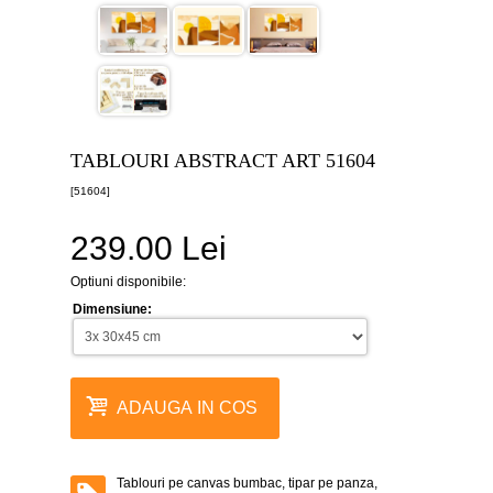
canvas
5
piese
-
>
Tablouri
canvas
6
TABLOURI ABSTRACT ART 51604
piese
-
[51604]
>
239.00 Lei
Tablouri
canvas
7
Optiuni disponibile:
piese
-
Dimensiune:
>
Tablouri
abstracte
-
ADAUGA IN COS
>
Tablouri
flori
-
Tablouri pe canvas bumbac, tipar pe panza,