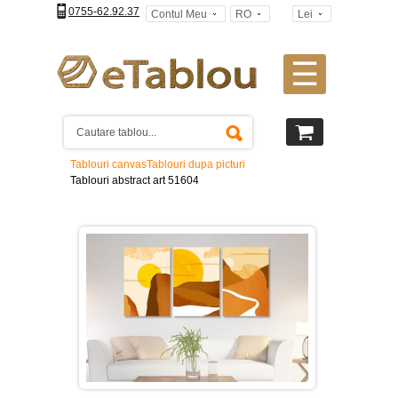
0755-62.92.37
Contul Meu
RO
Lei
☰
Tablouri
canvas
2
piese
-
Tablouri canvas
Tablouri dupa picturi
>
Tablouri abstract art 51604
Tablouri
canvas
3
piese
-
>
Tablouri
canvas
4
piese
-
>
Tablouri