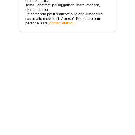
>
un decor unic!
Tema - abstract, peisaj,galben, maro, modern,
elegant, birou.
Tablouri
Pe comanda pot fi realizate si la alte dimensiuni
cu
sau in alte modele (1-7 piese). Pentru tablouri
orase
personalizate,
contact etablou!
.
-
>
Tablouri
Moderne
-
>
Tablouri
Bucatarie
-
>
Tablouri
terapia
in
culori
-
>
Tablouri
Dormitor
-