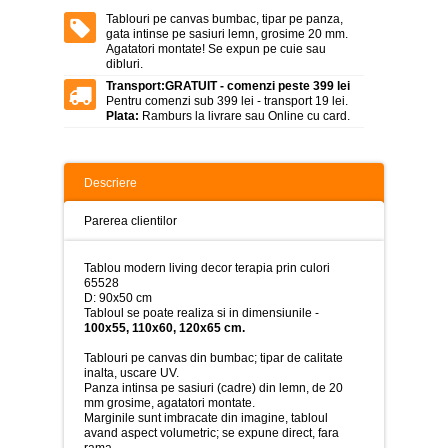
>
Tablouri pe canvas bumbac, tipar pe panza,
gata intinse pe sasiuri lemn, grosime 20 mm.
Tablouri
Agatatori montate! Se expun pe cuie sau
peisaje
dibluri.
-
>
Transport:
GRATUIT - comenzi peste 399 lei
Pentru comenzi sub 399 lei - transport 19 lei.
Plata:
Ramburs la livrare sau Online cu card.
Tablouri
dupa
picturi
-
>
Descriere
Tablouri
Parerea clientilor
Living
-
>
Tablou modern living decor terapia prin culori
65528
Tablouri
D: 90x50 cm
relax-
Tabloul se poate realiza si in dimensiunile -
spa
100x55, 110x60, 120x65 cm.
-
>
Tablouri pe canvas din bumbac; tipar de calitate
inalta, uscare UV.
Panza intinsa pe sasiuri (cadre) din lemn, de 20
Tablouri
mm grosime, agatatori montate.
Beauty
Marginile sunt imbracate din imagine, tabloul
Fashion
avand aspect volumetric; se expune direct, fara
-
rama.