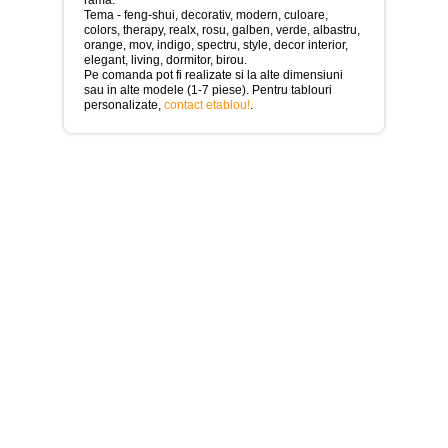
>
Tema - feng-shui, decorativ, modern, culoare,
colors, therapy, realx, rosu, galben, verde, albastru,
Tablouri
orange, mov, indigo, spectru, style, decor interior,
cu
elegant, living, dormitor, birou.
orase
Pe comanda pot fi realizate si la alte dimensiuni
-
sau in alte modele (1-7 piese). Pentru tablouri
>
personalizate,
contact etablou!
.
Tablouri
Moderne
-
>
Tablouri
Bucatarie
-
>
Tablouri
terapia
in
culori
-
>
Tablouri
Dormitor
-