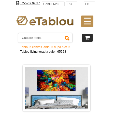
0755-62.92.37
Contul Meu
RO
Lei
☰
Tablouri
canvas
2
piese
-
Tablouri canvas
Tablouri dupa picturi
>
Tablou living terapia culori 65528
Tablouri
canvas
3
piese
-
>
Tablouri
canvas
4
piese
-
>
Tablouri