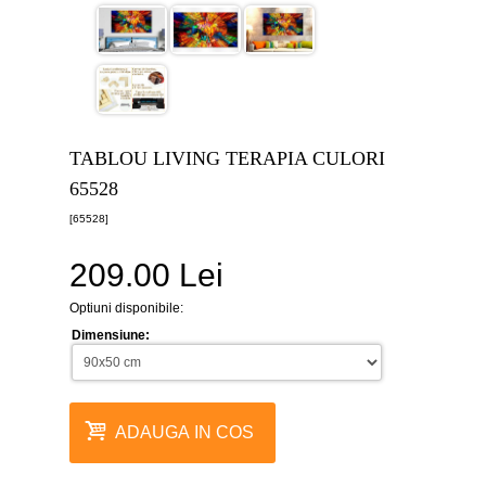
canvas
5
piese
-
>
Tablouri
canvas
6
TABLOU LIVING TERAPIA CULORI
piese
-
65528
>
[65528]
Tablouri
canvas
209.00 Lei
7
piese
-
Optiuni disponibile:
>
Dimensiune:
Tablouri
abstracte
-
>
ADAUGA IN COS
Tablouri
flori
-