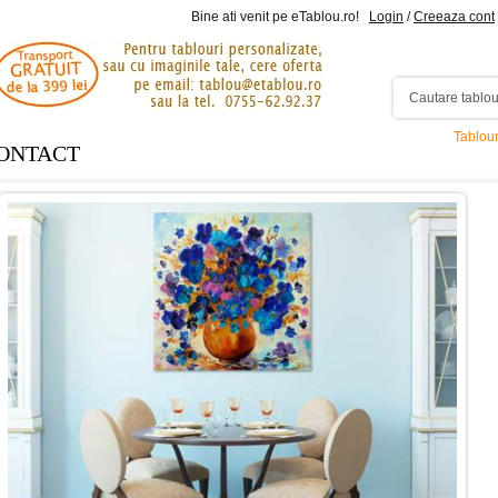
Bine ati venit pe eTablou.ro!
Login
/
Creeaza cont
Tablou
ONTACT