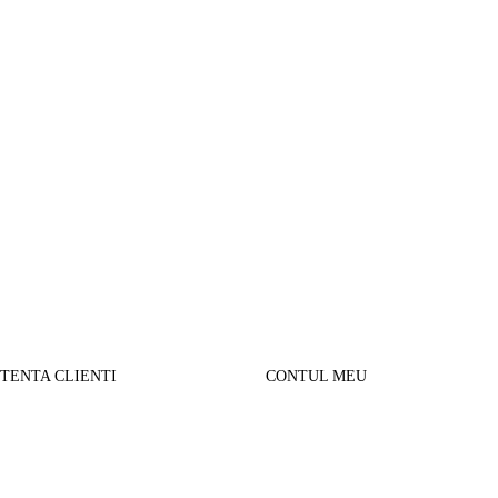
STENTA CLIENTI
CONTUL MEU
SUL MEU
Parerea clientilor
alizare comanda
Contul Meu
urnare produse
Istoric comenzi
sport si Plata
Cautare avansata