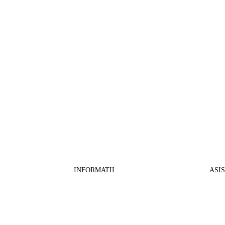
INFORMATII
ASI
CO
BB Media Color srl, CUI:RO27781540
Cont RON: RO57 INGB 0000 9999 1271
Fin
2802
ING Bank, SWIFT: INGBROBU
Ret
Strada Ștefan cel Mare 147, 550321 Sibiu,
Tran
RO