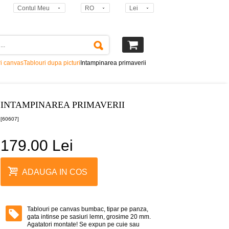
Contul Meu
RO
Lei
ri canvas
Tablouri dupa picturi
Intampinarea primaverii
INTAMPINAREA PRIMAVERII
[60607]
179.00 Lei
ADAUGA IN COS
Tablouri pe canvas bumbac, tipar pe panza,
gata intinse pe sasiuri lemn, grosime 20 mm.
Agatatori montate! Se expun pe cuie sau