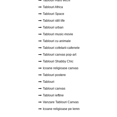
Tablouri Harti vechi
Tablouri Africa
Tablouri Space
Tablouri still life
Tablouri urban
Tablouri music-movie
Tablouri cu animale
Tablouri cofetarii-cafenele
Tablouri canvas pop-art
Tablouri Shabby Chic
Icoane religioase canvas
Tablouri postere
Tablouri
Tablouri canvas
Tablouri ieftine
Vanzare Tablouri Canvas
Icoane religioase pe lemn