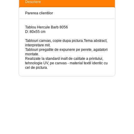
>
Descriere
Tablouri
Parerea clientilor
peisaje
-
>
Tablou Hercule Barb 8056
D: 80x55 cm
Tablouri
dupa
Tablouri canvas, copie dupa pictura.Tema abstract,
picturi
interpretare mit.
-
Tablouri pregatite de expunere pe perete, agatatori
>
montate.
Realizate la standard inalt de calitate a printului,
tehnologie UV, pe canvas - material textil identic cu
Tablouri
cel de pictura.
Living
-
>
Tablouri
relax-
spa
-
>
Tablouri
Beauty
Fashion
-