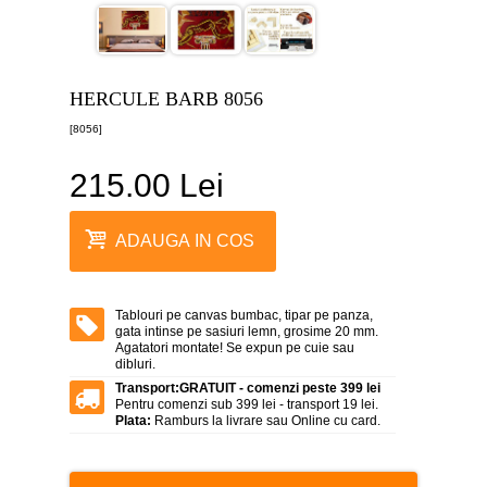
canvas
5
piese
-
>
HERCULE BARB 8056
Tablouri
[8056]
canvas
6
piese
215.00 Lei
-
>
Tablouri
ADAUGA IN COS
canvas
7
piese
-
Tablouri pe canvas bumbac, tipar pe panza,
>
gata intinse pe sasiuri lemn, grosime 20 mm.
Agatatori montate! Se expun pe cuie sau
Tablouri
dibluri.
abstracte
-
Transport:
GRATUIT - comenzi peste 399 lei
>
Pentru comenzi sub 399 lei - transport 19 lei.
Plata:
Ramburs la livrare sau Online cu card.
Tablouri
flori
-