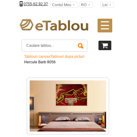
0755-62.92.37
Contul Meu
RO
Lei
☰
Tablouri
canvas
2
piese
-
Tablouri canvas
Tablouri dupa picturi
>
Hercule Barb 8056
Tablouri
canvas
3
piese
-
>
Tablouri
canvas
4
piese
-
>
Tablouri