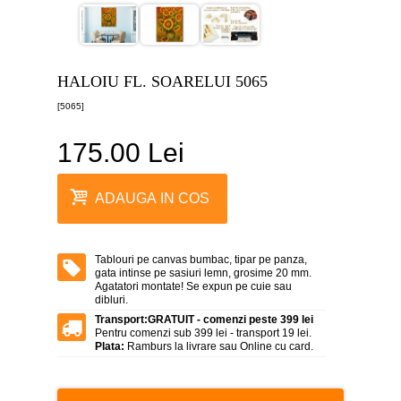
canvas
5
piese
-
>
HALOIU FL. SOARELUI 5065
Tablouri
[5065]
canvas
6
piese
175.00 Lei
-
>
Tablouri
ADAUGA IN COS
canvas
7
piese
-
Tablouri pe canvas bumbac, tipar pe panza,
>
gata intinse pe sasiuri lemn, grosime 20 mm.
Agatatori montate! Se expun pe cuie sau
Tablouri
dibluri.
abstracte
-
Transport:
GRATUIT - comenzi peste 399 lei
>
Pentru comenzi sub 399 lei - transport 19 lei.
Plata:
Ramburs la livrare sau Online cu card.
Tablouri
flori
-