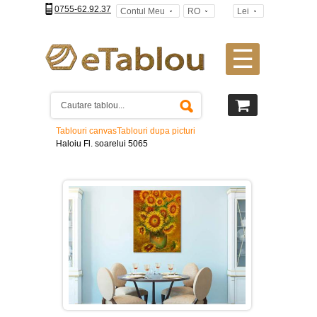
0755-62.92.37
Contul Meu
RO
Lei
☰
Tablouri
canvas
2
piese
-
Tablouri canvas
Tablouri dupa picturi
>
Haloiu Fl. soarelui 5065
Tablouri
canvas
3
piese
-
>
Tablouri
canvas
4
piese
-
>
Tablouri