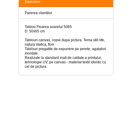
>
Descriere
Tablouri
Parerea clientilor
peisaje
-
>
Tablou Floarea soarelui 5065
D: 50x65 cm
Tablouri
dupa
Tablouri canvas, copie dupa pictura. Tema still life,
picturi
natura statica, flori.
-
Tablouri pregatite de expunere pe perete, agatatori
>
montate.
Realizate la standard inalt de calitate a printului,
tehnologie UV, pe canvas - material textil identic cu
Tablouri
cel de pictura.
Living
-
>
Tablouri
relax-
spa
-
>
Tablouri
Beauty
Fashion
-