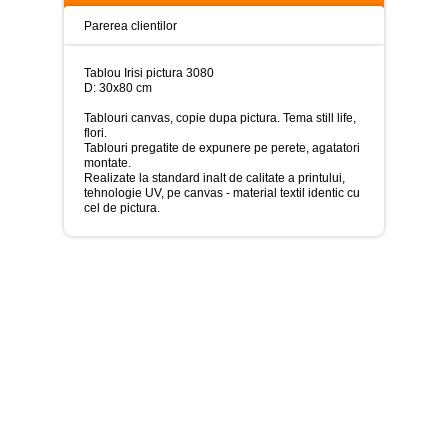
>
Parerea clientilor
Tablouri
peisaje
-
Tablou Irisi pictura 3080
>
D: 30x80 cm
Tablouri canvas, copie dupa pictura. Tema still life,
Tablouri
flori.
dupa
Tablouri pregatite de expunere pe perete, agatatori
picturi
montate.
-
Realizate la standard inalt de calitate a printului,
>
tehnologie UV, pe canvas - material textil identic cu
cel de pictura.
Tablouri
Living
-
>
Tablouri
relax-
spa
-
>
Tablouri
Beauty
Fashion
-