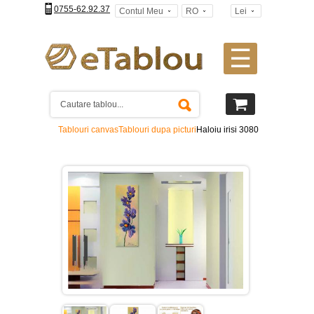
0755-62.92.37
Contul Meu
RO
Lei
☰
Tablouri
canvas
2
piese
-
Tablouri canvas
Tablouri dupa picturi
Haloiu irisi 3080
>
Tablouri
canvas
3
piese
-
>
Tablouri
canvas
4
piese
-
>
Tablouri