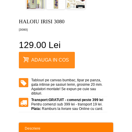
canvas
5
piese
-
HALOIU IRISI 3080
>
[3080]
Tablouri
canvas
6
129.00 Lei
piese
-
>
ADAUGA IN COS
Tablouri
canvas
7
piese
Tablouri pe canvas bumbac, tipar pe panza,
-
gata intinse pe sasiuri lemn, grosime 20 mm.
>
Agatatori montate! Se expun pe cuie sau
dibluri.
Tablouri
Transport:
GRATUIT - comenzi peste 399 lei
abstracte
Pentru comenzi sub 399 lei - transport 19 lei.
-
Plata:
Ramburs la livrare sau Online cu card.
>
Tablouri
flori
Descriere
-