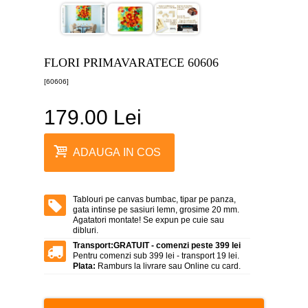
canvas
5
piese
-
>
FLORI PRIMAVARATECE 60606
Tablouri
[60606]
canvas
6
piese
179.00 Lei
-
>
Tablouri
ADAUGA IN COS
canvas
7
piese
-
Tablouri pe canvas bumbac, tipar pe panza,
>
gata intinse pe sasiuri lemn, grosime 20 mm.
Agatatori montate! Se expun pe cuie sau
Tablouri
dibluri.
abstracte
-
Transport:
GRATUIT - comenzi peste 399 lei
>
Pentru comenzi sub 399 lei - transport 19 lei.
Plata:
Ramburs la livrare sau Online cu card.
Tablouri
flori
-