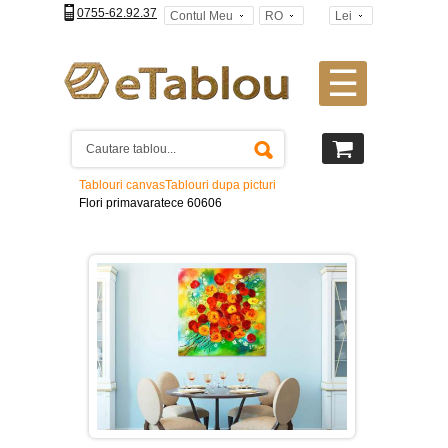
0755-62.92.37
Contul Meu
RO
Lei
☰
Tablouri
canvas
2
piese
-
Tablouri canvas
Tablouri dupa picturi
>
Flori primavaratece 60606
Tablouri
canvas
3
piese
-
>
Tablouri
canvas
4
piese
-
>
Tablouri