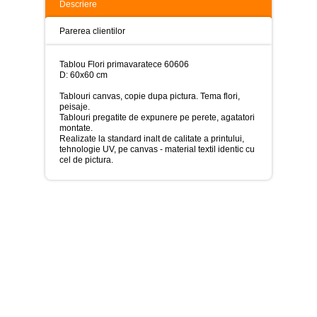
>
Descriere
Tablouri
Parerea clientilor
peisaje
-
>
Tablou Flori primavaratece 60606
D: 60x60 cm
Tablouri
dupa
Tablouri canvas, copie dupa pictura. Tema flori,
picturi
peisaje.
-
Tablouri pregatite de expunere pe perete, agatatori
>
montate.
Realizate la standard inalt de calitate a printului,
tehnologie UV, pe canvas - material textil identic cu
Tablouri
cel de pictura.
Living
-
>
Tablouri
relax-
spa
-
>
Tablouri
Beauty
Fashion
-