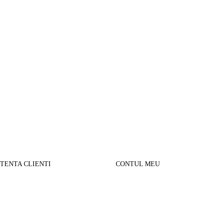
STENTA CLIENTI
CONTUL MEU
SUL MEU
Parerea clientilor
alizare comanda
Contul Meu
urnare produse
Istoric comenzi
sport si Plata
Cautare avansata