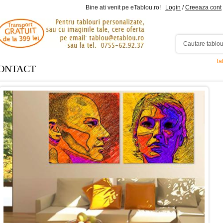
Bine ati venit pe eTablou.ro!
Login
/
Creeaza cont
Ta
ONTACT