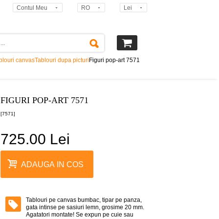
Contul Meu
RO
Lei
blouri canvas
Tablouri dupa picturi
Figuri pop-art 7571
FIGURI POP-ART 7571
[7571]
725.00 Lei
ADAUGA IN COS
Tablouri pe canvas bumbac, tipar pe panza,
gata intinse pe sasiuri lemn, grosime 20 mm.
Agatatori montate! Se expun pe cuie sau