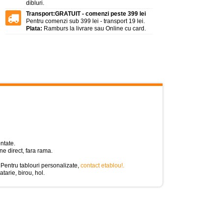
dibluri.
Transport:
GRATUIT - comenzi peste 399 lei
Pentru comenzi sub 399 lei - transport 19 lei.
Plata:
Ramburs la livrare sau Online cu card.
ntate.
e direct, fara rama.
 Pentru tablouri personalizate,
contact etablou!
.
atarie, birou, hol.