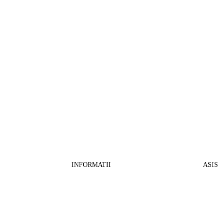
INFORMATII
ASI
CO
BB Media Color srl, CUI:RO27781540
Cont RON: RO57 INGB 0000 9999 1271
Fin
2802
ING Bank, SWIFT: INGBROBU
Ret
Strada Ștefan cel Mare 147, 550321 Sibiu,
Tran
RO