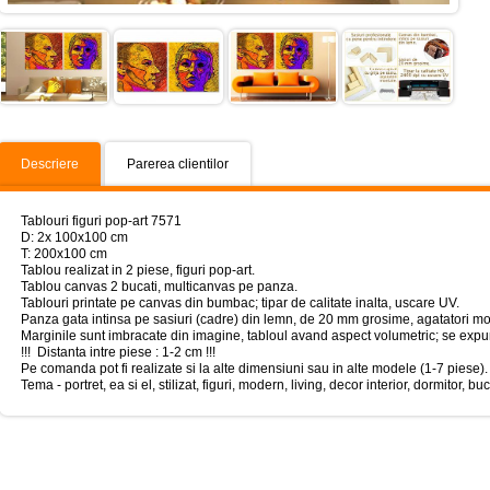
Descriere
Parerea clientilor
Tablouri figuri pop-art 7571
D: 2x 100x100 cm
T: 200x100 cm
Tablou realizat in 2 piese, figuri pop-art.
Tablou canvas 2 bucati, multicanvas pe panza.
Tablouri printate pe canvas din bumbac; tipar de calitate inalta, uscare UV.
Panza gata intinsa pe sasiuri (cadre) din lemn, de 20 mm grosime, agatatori mo
Marginile sunt imbracate din imagine, tabloul avand aspect volumetric; se expun
!!! Distanta intre piese : 1-2 cm !!!
Pe comanda pot fi realizate si la alte dimensiuni sau in alte modele (1-7 piese).
Tema - portret, ea si el, stilizat, figuri, modern, living, decor interior, dormitor, buc