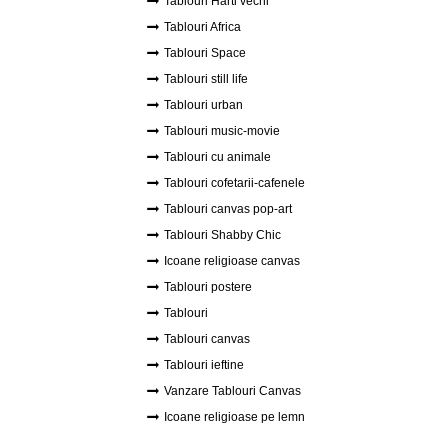
Tablouri Harti vechi
Tablouri Africa
Tablouri Space
Tablouri still life
Tablouri urban
Tablouri music-movie
Tablouri cu animale
Tablouri cofetarii-cafenele
Tablouri canvas pop-art
Tablouri Shabby Chic
Icoane religioase canvas
Tablouri postere
Tablouri
Tablouri canvas
Tablouri ieftine
Vanzare Tablouri Canvas
Icoane religioase pe lemn