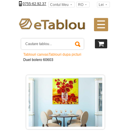
0755-62.92.37
Contul Meu
RO
Lei
☰
Tablouri
canvas
2
piese
-
Tablouri canvas
Tablouri dupa picturi
>
Duel bolero 60603
Tablouri
canvas
3
piese
-
>
Tablouri
canvas
4
piese
-
>
Tablouri