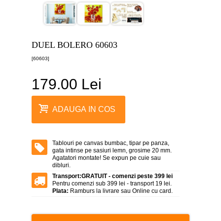
canvas
5
piese
-
>
DUEL BOLERO 60603
Tablouri
[60603]
canvas
6
piese
179.00 Lei
-
>
Tablouri
ADAUGA IN COS
canvas
7
piese
-
Tablouri pe canvas bumbac, tipar pe panza,
>
gata intinse pe sasiuri lemn, grosime 20 mm.
Agatatori montate! Se expun pe cuie sau
Tablouri
dibluri.
abstracte
-
Transport:
GRATUIT - comenzi peste 399 lei
>
Pentru comenzi sub 399 lei - transport 19 lei.
Plata:
Ramburs la livrare sau Online cu card.
Tablouri
flori
-