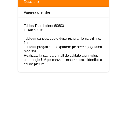
>
Descriere
Tablouri
Parerea clientilor
peisaje
-
>
Tablou Duel bolero 60603
D: 60x60 cm
Tablouri
dupa
Tablouri canvas, copie dupa pictura. Tema still life,
picturi
flori.
-
Tablouri pregatite de expunere pe perete, agatatori
>
montate.
Realizate la standard inalt de calitate a printului,
tehnologie UV, pe canvas - material textil identic cu
Tablouri
cel de pictura.
Living
-
>
Tablouri
relax-
spa
-
>
Tablouri
Beauty
Fashion
-