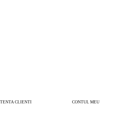
STENTA CLIENTI
CONTUL MEU
SUL MEU
Parerea clientilor
alizare comanda
Contul Meu
urnare produse
Istoric comenzi
sport si Plata
Cautare avansata