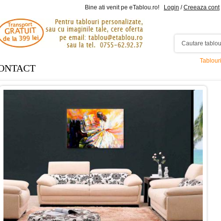
Bine ati venit pe eTablou.ro!
Login
/
Creeaza cont
Tablour
ONTACT