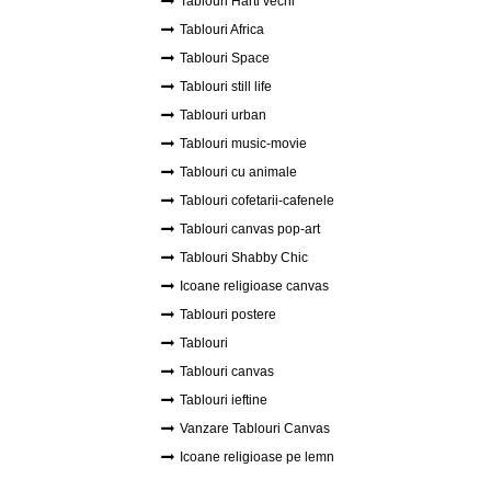
Tablouri Harti vechi
Tablouri Africa
Tablouri Space
Tablouri still life
Tablouri urban
Tablouri music-movie
Tablouri cu animale
Tablouri cofetarii-cafenele
Tablouri canvas pop-art
Tablouri Shabby Chic
Icoane religioase canvas
Tablouri postere
Tablouri
Tablouri canvas
Tablouri ieftine
Vanzare Tablouri Canvas
Icoane religioase pe lemn