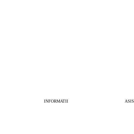
INFORMATII
ASI
CO
BB Media Color srl, CUI:RO27781540
Cont RON: RO57 INGB 0000 9999 1271
Fin
2802
ING Bank, SWIFT: INGBROBU
Ret
Strada Ștefan cel Mare 147, 550321 Sibiu,
Tran
RO