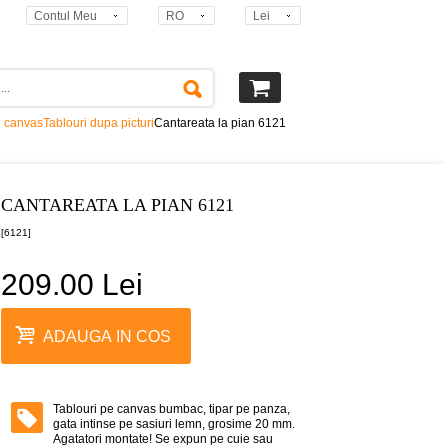
Contul Meu
RO
Lei
i canvas
Tablouri dupa picturi
Cantareata la pian 6121
CANTAREATA LA PIAN 6121
[6121]
209.00 Lei
ADAUGA IN COS
Tablouri pe canvas bumbac, tipar pe panza,
gata intinse pe sasiuri lemn, grosime 20 mm.
Agatatori montate! Se expun pe cuie sau