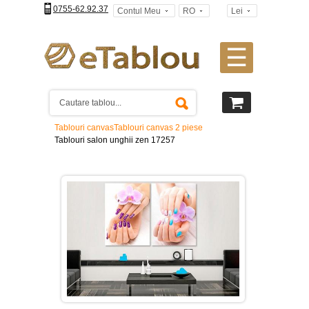
0755-62.92.37
Contul Meu
RO
Lei
☰
Tablouri
canvas
2
piese
-
Tablouri canvas
Tablouri canvas 2 piese
>
Tablouri salon unghii zen 17257
Tablouri
canvas
3
piese
-
>
Tablouri
canvas
4
piese
-
>
Tablouri