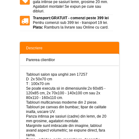
>
gata intinse pe sasiuri lemn, grosime 20 mm.
Agatatori montate! Se expun pe cuie sau
dibluri.
Tablouri
peisaje
Transport:
GRATUIT - comenzi peste 399 lei
-
Pentru comenzi sub 399 lei - transport 19 lei.
>
Plata:
Ramburs la livrare sau Online cu card.
Tablouri
dupa
picturi
Descriere
-
>
Parerea clientilor
Tablouri
Living
Tablouri salon spa unghii zen 17257
-
D 2x 50x70 cm
>
T : 100x70 cm
Se poate executa sii in dimensiunile:
2x 60x85 -
Tablouri
120x85 cm, 2x 70x100 - 140x100 cm sau 2x
relax-
80x110 - 160x110 cm.
spa
Tablouri multicanvas moderne din 2 piese.
-
Tablouri pe canvas din bumbac; tipar de calitate
>
inalta, uscare UV.
Panza intinsa pe sasiuri (cadre) din lemn, de 20
Tablouri
mm grosime, agatatori montate.
Beauty
Marginile sunt imbracate din imagine, tabloul
Fashion
avand aspect volumetric; se expune direct, fara
-
rama.