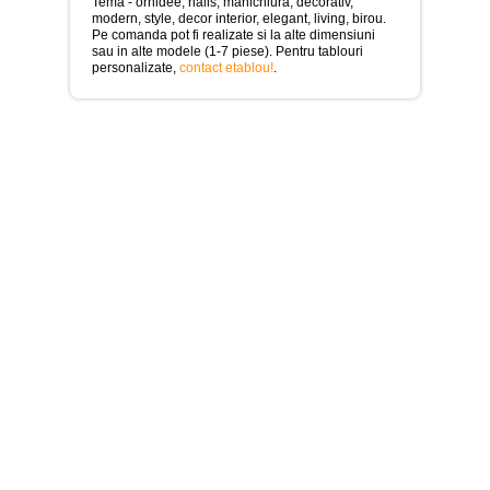
>
Tema - orhidee, nails, manichiura, decorativ,
modern, style, decor interior, elegant, living, birou.
Pe comanda pot fi realizate si la alte dimensiuni
Tablouri
sau in alte modele (1-7 piese). Pentru tablouri
cu
personalizate,
contact etablou!
.
orase
-
>
Tablouri
Moderne
-
>
Tablouri
Bucatarie
-
>
Tablouri
terapia
in
culori
-
>
Tablouri
Dormitor
-