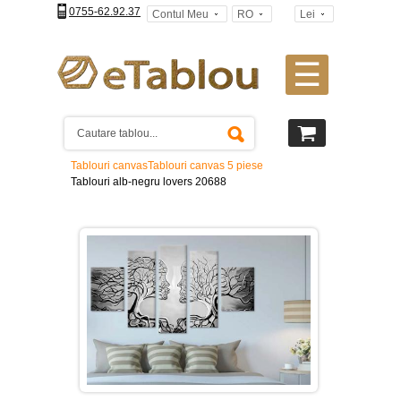
0755-62.92.37
Contul Meu
RO
Lei
☰
Tablouri
canvas
2
piese
-
Tablouri canvas
Tablouri canvas 5 piese
>
Tablouri alb-negru lovers 20688
Tablouri
canvas
3
piese
-
>
Tablouri
canvas
4
piese
-
>
Tablouri