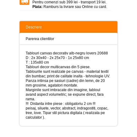
>
Pentru comenzi sub 399 lei - transport 19 lei.
Plata:
Ramburs la livrare sau Online cu card.
Tablouri
peisaje
-
>
Descriere
Tablouri
Parerea clientilor
dupa
picturi
-
Tablouri canvas decorativ alb-negru lovers 20688
>
D : 2x 30x40 - 2x 25x70 - 1x 25x80 cm
T : 135x80 cm
Tablouri
Tablouri decor multicanvas din 5 piese.
Living
Tablourile sunt realizate pe canvas - material textil
-
din bumbac; print de calitate inalta - tehnologie UV.
>
Panza intinsa pe sasiuri (cadre) din lemn, de 20
mm grosime, agatatori montate.
Tablouri
Marginile sunt imbracate din imagine, tabloul
relax-
avand aspect volumetric; se expune direct, fara
spa
rama.
-
!!! Distanta intre piese : obligatoriu 2 cm !!!
>
peisaj, siluete, vector, abstract, indragostiti, copac,
tree, love. Tipar stil pictura digitala ( realizata pe
calculator ).
Tablouri
Beauty
Fashion
-