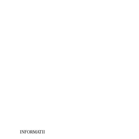
>
Tablouri
Feng-
shui
-
>
Tablouri
camera
copii
-
>
Tablouri
canvas
cu
cai
-
>
Tablouri
decorative
-
>
Tablouri
INFORMATII
masini-
moto