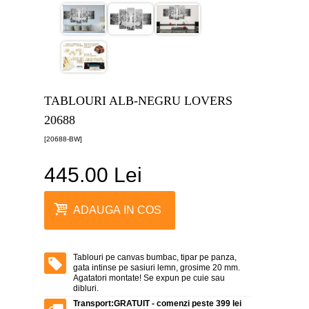
canvas
5
piese
-
>
Tablouri
canvas
6
TABLOURI ALB-NEGRU LOVERS
piese
-
20688
>
[20688-BW]
Tablouri
canvas
445.00 Lei
7
piese
-
>
ADAUGA IN COS
Tablouri
abstracte
-
>
Tablouri pe canvas bumbac, tipar pe panza,
gata intinse pe sasiuri lemn, grosime 20 mm.
Agatatori montate! Se expun pe cuie sau
Tablouri
dibluri.
flori
-
Transport:
GRATUIT - comenzi peste 399 lei