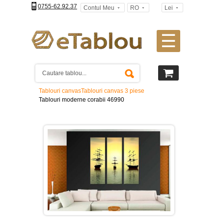
0755-62.92.37
Contul Meu
RO
Lei
☰
Tablouri
canvas
2
piese
-
Tablouri canvas
Tablouri canvas 3 piese
>
Tablouri moderne corabii 46990
Tablouri
canvas
3
piese
-
>
Tablouri
canvas
4
piese
-
>
Tablouri