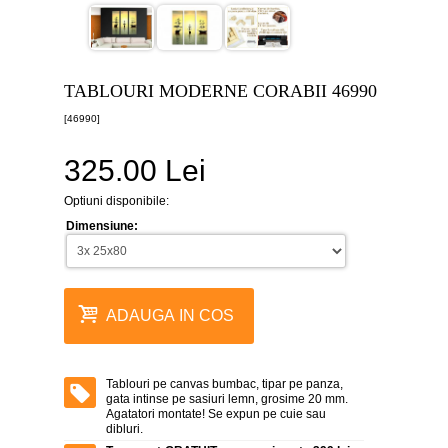
canvas
5
piese
-
>
TABLOURI MODERNE CORABII 46990
Tablouri
[46990]
canvas
6
piese
325.00 Lei
-
>
Optiuni disponibile:
Tablouri
Dimensiune:
canvas
7
piese
-
>
ADAUGA IN COS
Tablouri
abstracte
-
>
Tablouri pe canvas bumbac, tipar pe panza,
gata intinse pe sasiuri lemn, grosime 20 mm.
Tablouri
Agatatori montate! Se expun pe cuie sau
flori
dibluri.
-