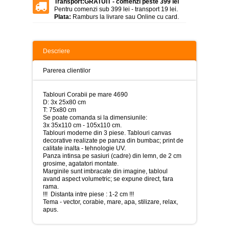
Transport:
GRATUIT - comenzi peste 399 lei
>
Pentru comenzi sub 399 lei - transport 19 lei.
Plata:
Ramburs la livrare sau Online cu card.
Tablouri
peisaje
-
>
Descriere
Tablouri
dupa
Parerea clientilor
picturi
-
>
Tablouri Corabii pe mare 4690
D: 3x 25x80 cm
Tablouri
T: 75x80 cm
Living
Se poate comanda si la dimensiunile:
-
3x 35x110 cm - 105x110 cm.
>
Tablouri moderne din 3 piese. Tablouri canvas
decorative realizate pe panza din bumbac; print de
calitate inalta - tehnologie UV.
Tablouri
Panza intinsa pe sasiuri (cadre) din lemn, de 2 cm
relax-
grosime, agatatori montate.
spa
Marginile sunt imbracate din imagine, tabloul
-
avand aspect volumetric; se expune direct, fara
>
rama.
!!! Distanta intre piese : 1-2 cm !!!
Tablouri
Tema - vector, corabie, mare, apa, stilizare, relax,
Beauty
apus.
Fashion
-