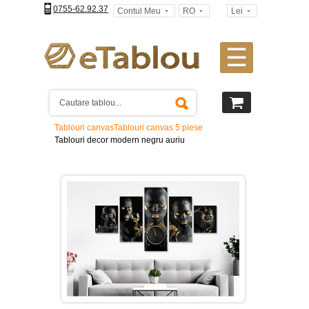
0755-62.92.37
Contul Meu
RO
Lei
☰
Tablouri
canvas
2
piese
-
Tablouri canvas
Tablouri canvas 5 piese
>
Tablouri decor modern negru auriu
Tablouri
canvas
3
piese
-
>
Tablouri
canvas
4
piese
-
>
Tablouri