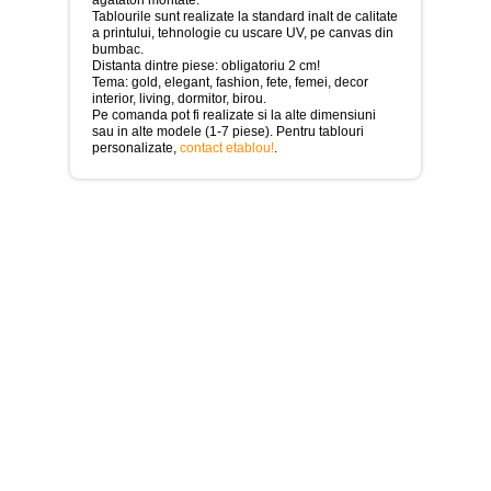
>
Tablourile sunt realizate la standard inalt de calitate
a printului, tehnologie cu uscare UV, pe canvas din
Tablouri
bumbac.
cu
Distanta dintre piese: obligatoriu 2 cm!
orase
Tema: gold, elegant, fashion, fete, femei, decor
-
interior, living, dormitor, birou.
>
Pe comanda pot fi realizate si la alte dimensiuni
sau in alte modele (1-7 piese). Pentru tablouri
Tablouri
personalizate,
contact etablou!
.
Moderne
-
>
Tablouri
Bucatarie
-
>
Tablouri
terapia
in
culori
-
>
Tablouri
Dormitor
-