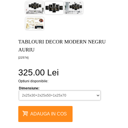
canvas
5
piese
-
>
Tablouri
canvas
6
TABLOURI DECOR MODERN NEGRU
piese
-
AURIU
>
[22574]
Tablouri
canvas
325.00 Lei
7
piese
-
Optiuni disponibile:
>
Dimensiune:
Tablouri
abstracte
-
>
ADAUGA IN COS
Tablouri
flori
-