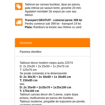
>
Tablouri pe canvas bumbac, tipar pe panza,
gata intinse pe sasiuri lemn, grosime 20 mm.
Tablouri
Agatatori montate! Se expun pe cuie sau
peisaje
dibluri.
-
>
Transport:
GRATUIT - comenzi peste 399 lei
Pentru comenzi sub 399 lei - transport 19 lei.
Plata:
Ramburs la livrare sau Online cu card.
Tablouri
dupa
picturi
-
>
Descriere
Tablouri
Parerea clientilor
Living
-
>
Tablouri decor modern negru auriu 22574
D: 2x 25x30 + 2x 25x50 + 1x 25x70 cm
Tablouri
T: 125x70 cm
relax-
Se poate comanda si la dimensiunile:
spa
D: 2x 30x35 + 2x 30x60 + 1x 30x85 cm
-
T: 150x85 cm
>
sau
D: 2x 35x40 + 2x35x70 + 1x35x100 cm
T: 175x100 cm
Tablouri
Tablouri canvas decor din 5 piese, copie dupa
Beauty
pictura, multicanvas pe panza din bumbac.
Fashion
Tablouri moderne, pregatite de expunere pe perete,
-
agatatori montate.