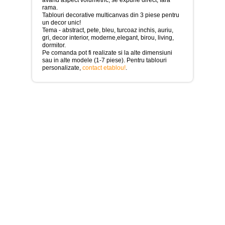
>
rama.
Tablouri decorative multicanvas din 3 piese pentru
Tablouri
un decor unic!
cu
Tema - abstract, pete, bleu, turcoaz inchis, auriu,
orase
gri, decor interior, moderne,elegant, birou, living,
-
dormitor.
>
Pe comanda pot fi realizate si la alte dimensiuni
sau in alte modele (1-7 piese). Pentru tablouri
Tablouri
personalizate,
contact etablou!
.
Moderne
-
>
Tablouri
Bucatarie
-
>
Tablouri
terapia
in
culori
-
>
Tablouri
Dormitor
-