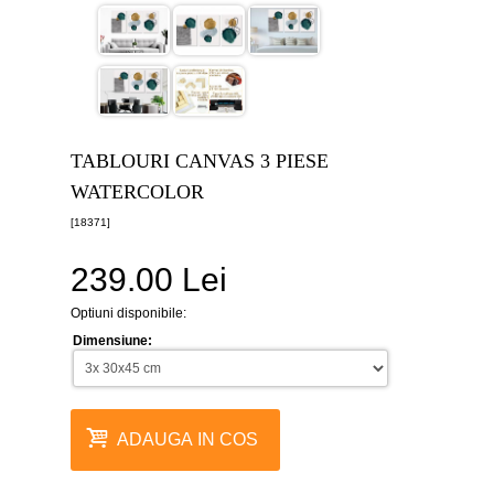
canvas
5
piese
-
>
Tablouri
canvas
6
TABLOURI CANVAS 3 PIESE
piese
-
WATERCOLOR
>
[18371]
Tablouri
canvas
239.00 Lei
7
piese
-
Optiuni disponibile:
>
Dimensiune:
Tablouri
abstracte
-
>
ADAUGA IN COS
Tablouri
flori
-