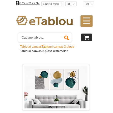
0755-62.92.37
Contul Meu
RO
Lei
☰
Tablouri
canvas
2
piese
-
Tablouri canvas
Tablouri canvas 3 piese
>
Tablouri canvas 3 piese watercolor
Tablouri
canvas
3
piese
-
>
Tablouri
canvas
4
piese
-
>
Tablouri