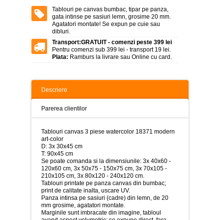
>
Tablouri pe canvas bumbac, tipar pe panza,
gata intinse pe sasiuri lemn, grosime 20 mm.
Tablouri
Agatatori montate! Se expun pe cuie sau
peisaje
dibluri.
-
>
Transport:
GRATUIT - comenzi peste 399 lei
Pentru comenzi sub 399 lei - transport 19 lei.
Plata:
Ramburs la livrare sau Online cu card.
Tablouri
dupa
picturi
-
>
Descriere
Tablouri
Parerea clientilor
Living
-
>
Tablouri canvas 3 piese watercolor 18371 modern
art-color
Tablouri
D: 3x 30x45 cm
relax-
T: 90x45 cm
spa
Se poate comanda si la dimensiunile: 3x 40x60 -
-
120x60 cm, 3x 50x75 - 150x75 cm, 3x 70x105 -
>
210x105 cm, 3x 80x120 - 240x120 cm.
Tablouri printate pe panza canvas din bumbac;
print de calitate inalta, uscare UV.
Tablouri
Panza intinsa pe sasiuri (cadre) din lemn, de 20
Beauty
mm grosime, agatatori montate.
Fashion
Marginile sunt imbracate din imagine, tabloul
-
avand aspect volumetric; se expune direct, fara