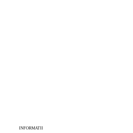
>
Tablouri
Feng-
shui
-
>
Tablouri
camera
copii
-
>
Tablouri
canvas
cu
cai
-
>
Tablouri
decorative
-
>
Tablouri
masini-
INFORMATII
moto