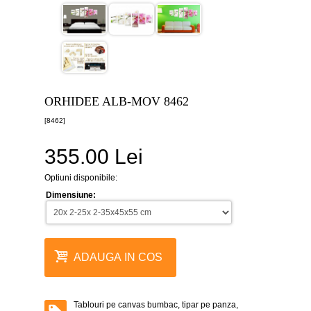
canvas
5
piese
-
>
Tablouri
canvas
6
ORHIDEE ALB-MOV 8462
piese
-
[8462]
>
355.00 Lei
Tablouri
canvas
7
Optiuni disponibile:
piese
-
Dimensiune:
>
Tablouri
abstracte
-
ADAUGA IN COS
>
Tablouri
flori
-
Tablouri pe canvas bumbac, tipar pe panza,