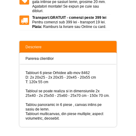
>
gata intinse pe sasiuri lemn, grosime 20 mm.
Agatatori montate! Se expun pe cuie sau
dibluri.
Tablouri
peisaje
Transport:
GRATUIT - comenzi peste 399 lei
-
Pentru comenzi sub 399 lei - transport 19 lei.
>
Plata:
Ramburs la livrare sau Online cu card.
Tablouri
dupa
picturi
Descriere
-
>
Parerea clientilor
Tablouri
Living
Tablouri 6 piese Orhidee alb-mov 8462
-
D: 2x 20x25 - 2x 20x35 - 20x45 - 20x55 cm
>
T: 120x 55 cm
Tablouri
Tabloul se poate realiza si in dimensiunile 2x
relax-
25x40 - 2x 25x50 - 25x60 - 25x70 cm - 150x 70 cm.
spa
-
Tablou panoramic in 6 piese , canvas intins pe
>
sasiu de lemn.
Tablouri multicanvas, din piese multiple; aspect
Tablouri
volumetric, deosebit.
Beauty
Fashion
-