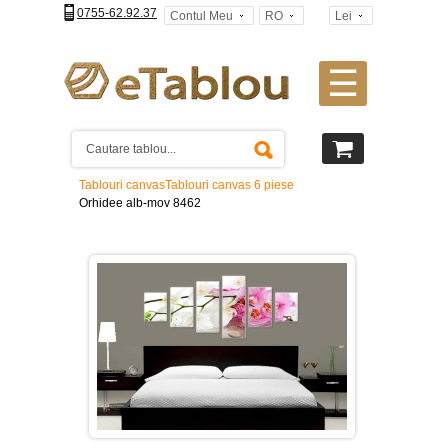
0755-62.92.37
Contul Meu
RO
Lei
☰
Tablouri
canvas
2
piese
-
Tablouri canvas
Tablouri canvas 6 piese
>
Orhidee alb-mov 8462
Tablouri
canvas
3
piese
-
>
Tablouri
canvas
4
piese
-
>
Tablouri