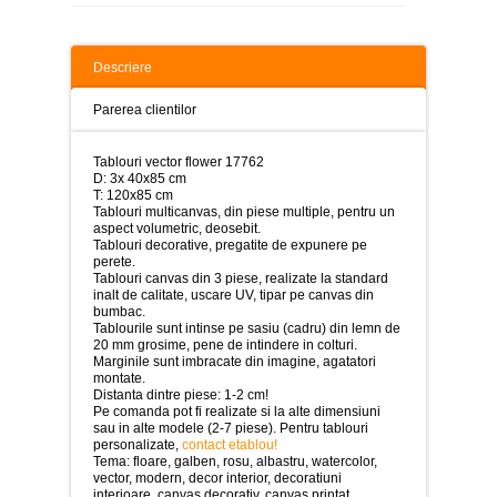
>
Tablouri
peisaje
Descriere
-
>
Parerea clientilor
Tablouri
dupa
Tablouri vector flower 17762
picturi
D: 3x 40x85 cm
-
T: 120x85 cm
>
Tablouri multicanvas, din piese multiple, pentru un
aspect volumetric, deosebit.
Tablouri
Tablouri decorative, pregatite de expunere pe
Living
perete.
-
Tablouri canvas din 3 piese, realizate la standard
>
inalt de calitate, uscare UV, tipar pe canvas din
bumbac.
Tablouri
Tablourile sunt intinse pe sasiu (cadru) din lemn de
relax-
20 mm grosime, pene de intindere in colturi.
spa
Marginile sunt imbracate din imagine, agatatori
-
montate.
>
Distanta dintre piese: 1-2 cm!
Pe comanda pot fi realizate si la alte dimensiuni
sau in alte modele (2-7 piese). Pentru tablouri
Tablouri
personalizate,
contact etablou!
Beauty
Tema: floare, galben, rosu, albastru, watercolor,
Fashion
vector, modern, decor interior, decoratiuni
-
interioare, canvas decorativ, canvas printat.