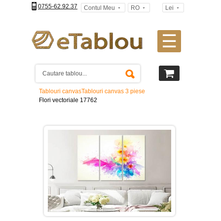
0755-62.92.37
Contul Meu
RO
Lei
☰
Tablouri
canvas
2
piese
-
Tablouri canvas
Tablouri canvas 3 piese
>
Flori vectoriale 17762
Tablouri
canvas
3
piese
-
>
Tablouri
canvas
4
piese
-
>
Tablouri