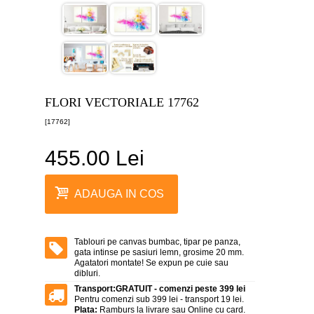
canvas
5
piese
-
>
Tablouri
canvas
6
FLORI VECTORIALE 17762
piese
-
[17762]
>
455.00 Lei
Tablouri
canvas
7
piese
ADAUGA IN COS
-
>
Tablouri
abstracte
Tablouri pe canvas bumbac, tipar pe panza,
-
gata intinse pe sasiuri lemn, grosime 20 mm.
>
Agatatori montate! Se expun pe cuie sau
dibluri.
Tablouri
Transport:
GRATUIT - comenzi peste 399 lei
flori
Pentru comenzi sub 399 lei - transport 19 lei.
-
Plata:
Ramburs la livrare sau Online cu card.