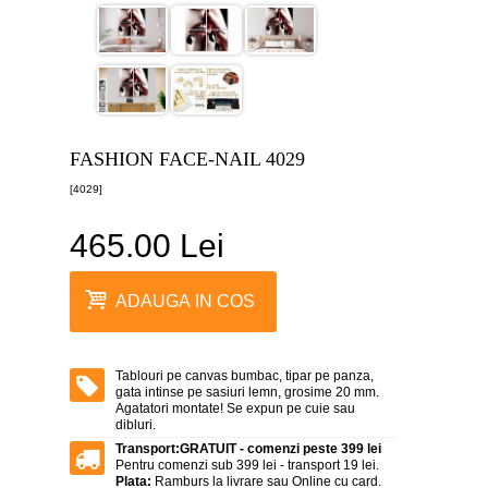
canvas
5
piese
-
>
Tablouri
canvas
6
FASHION FACE-NAIL 4029
piese
-
[4029]
>
465.00 Lei
Tablouri
canvas
7
piese
ADAUGA IN COS
-
>
Tablouri
abstracte
Tablouri pe canvas bumbac, tipar pe panza,
-
gata intinse pe sasiuri lemn, grosime 20 mm.
>
Agatatori montate! Se expun pe cuie sau
dibluri.
Tablouri
Transport:
GRATUIT - comenzi peste 399 lei
flori
Pentru comenzi sub 399 lei - transport 19 lei.
-
Plata:
Ramburs la livrare sau Online cu card.