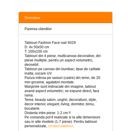
>
Tablouri
peisaje
Descriere
-
>
Parerea clientilor
Tablouri
dupa
Tablouri Fashion Face nail 4029
picturi
D: 4x 50x50 cm
-
T: 100x100 cm
>
Tablouri din 4 piese, multicanvas decorative, din
piese multiple, pentru un aspect volumetric,
Tablouri
deosebit.
Living
Tablouri pe canvas din bumbac; tipar de calitate
-
inalta, uscare UV.
>
Panza intinsa pe sasiuri (cadre) din lemn, de 20
mm grosime, agatatori montate.
Tablouri
Marginile sunt imbracate din imagine, tabloul
relax-
avand aspect volumetric; se expune direct, fara
spa
rama.
-
Tema: beauty salon, unghii, decoratiuni, style,
>
decor interior, elegant, living, dormitor, birou,
bucatarie.
Distanta intre piese: 1-2 cm !!
Tablouri
Pe comanda pot fi realizate si la alte dimensiuni
Beauty
sau in alte modele (1-7 piese). Pentru tablouri
Fashion
personalizate,
contact etablou!
.
-