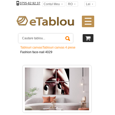
0755-62.92.37
Contul Meu
RO
Lei
☰
Tablouri
canvas
2
piese
-
Tablouri canvas
Tablouri canvas 4 piese
>
Fashion face-nail 4029
Tablouri
canvas
3
piese
-
>
Tablouri
canvas
4
piese
-
>
Tablouri