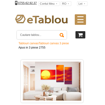
0755-62.92.37
Contul Meu
RO
Lei
☰
Tablouri
canvas
2
piese
-
Tablouri canvas
Tablouri canvas 3 piese
>
Apus in 3 piese 2755
Tablouri
canvas
3
piese
-
>
Tablouri
canvas
4
piese
-
>
Tablouri