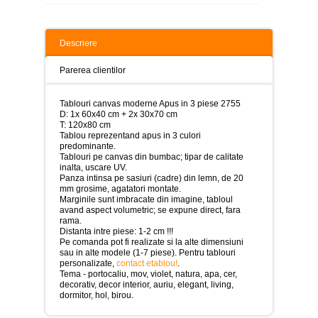
>
Tablouri
peisaje
Descriere
-
>
Parerea clientilor
Tablouri
dupa
Tablouri canvas moderne Apus in 3 piese 2755
picturi
D: 1x 60x40 cm + 2x 30x70 cm
-
T: 120x80 cm
>
Tablou reprezentand apus in 3 culori
predominante.
Tablouri
Tablouri pe canvas din bumbac; tipar de calitate
Living
inalta, uscare UV.
-
Panza intinsa pe sasiuri (cadre) din lemn, de 20
>
mm grosime, agatatori montate.
Marginile sunt imbracate din imagine, tabloul
Tablouri
avand aspect volumetric; se expune direct, fara
relax-
rama.
spa
Distanta intre piese: 1-2 cm !!!
-
Pe comanda pot fi realizate si la alte dimensiuni
>
sau in alte modele (1-7 piese). Pentru tablouri
personalizate,
contact etablou!
.
Tema - portocaliu, mov, violet, natura, apa, cer,
Tablouri
decorativ, decor interior, auriu, elegant, living,
Beauty
dormitor, hol, birou.
Fashion
-