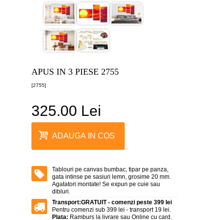
canvas
5
piese
-
>
Tablouri
canvas
6
APUS IN 3 PIESE 2755
piese
-
[2755]
>
325.00 Lei
Tablouri
canvas
7
piese
ADAUGA IN COS
-
>
Tablouri
abstracte
Tablouri pe canvas bumbac, tipar pe panza,
-
gata intinse pe sasiuri lemn, grosime 20 mm.
>
Agatatori montate! Se expun pe cuie sau
dibluri.
Tablouri
Transport:
GRATUIT - comenzi peste 399 lei
flori
Pentru comenzi sub 399 lei - transport 19 lei.
-
Plata:
Ramburs la livrare sau Online cu card.