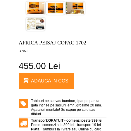
canvas
5
piese
-
>
Tablouri
canvas
6
AFRICA PEISAJ COPAC 1702
piese
-
[1702]
>
455.00 Lei
Tablouri
canvas
7
piese
ADAUGA IN COS
-
>
Tablouri
abstracte
Tablouri pe canvas bumbac, tipar pe panza,
-
gata intinse pe sasiuri lemn, grosime 20 mm.
>
Agatatori montate! Se expun pe cuie sau
dibluri.
Tablouri
Transport:
GRATUIT - comenzi peste 399 lei
flori
Pentru comenzi sub 399 lei - transport 19 lei.
-
Plata:
Ramburs la livrare sau Online cu card.