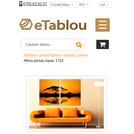
0755-62.92.37
Contul Meu
RO
Lei
☰
Tablouri
canvas
2
piese
-
Tablouri canvas
Tablouri canvas 2 piese
>
Africa peisaj copac 1702
Tablouri
canvas
3
piese
-
>
Tablouri
canvas
4
piese
-
>
Tablouri