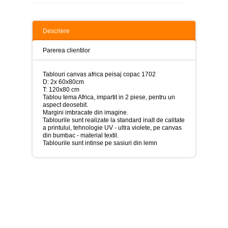
>
Tablouri
peisaje
Descriere
-
>
Parerea clientilor
Tablouri
dupa
Tablouri canvas africa peisaj copac 1702
picturi
D: 2x 60x80cm
-
T: 120x80 cm
>
Tablou tema Africa, impartit in 2 piese, pentru un
aspect deosebit.
Tablouri
Margini imbracate din imagine.
Living
Tablourile sunt realizate la standard inalt de calitate
-
a printului, tehnologie UV - ultra violete, pe canvas
>
din bumbac - material textil.
Tablourile sunt intinse pe sasiuri din lemn
Tablouri
relax-
spa
-
>
Tablouri
Beauty
Fashion
-