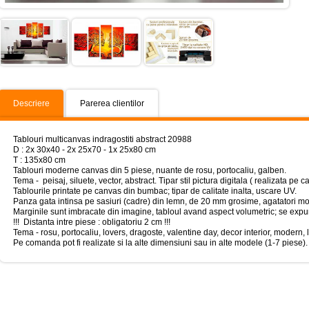
Descriere
Parerea clientilor
Tablouri multicanvas indragostiti abstract 20988
D : 2x 30x40 - 2x 25x70 - 1x 25x80 cm
T : 135x80 cm
Tablouri moderne canvas din 5 piese, nuante de rosu, portocaliu, galben.
Tema - peisaj, siluete, vector, abstract. Tipar stil pictura digitala ( realizata pe ca
Tablourile printate pe canvas din bumbac; tipar de calitate inalta, uscare UV.
Panza gata intinsa pe sasiuri (cadre) din lemn, de 20 mm grosime, agatatori mo
Marginile sunt imbracate din imagine, tabloul avand aspect volumetric; se expun
!!! Distanta intre piese : obligatoriu 2 cm !!!
Tema - rosu, portocaliu, lovers, dragoste, valentine day, decor interior, modern, l
Pe comanda pot fi realizate si la alte dimensiuni sau in alte modele (1-7 piese).