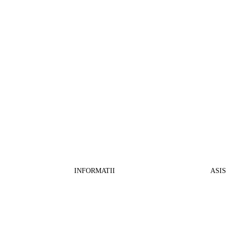
INFORMATII
ASI
CO
BB Media Color srl, CUI:RO27781540
Cont RON: RO57 INGB 0000 9999 1271
Fin
2802
ING Bank, SWIFT: INGBROBU
Ret
Strada Ștefan cel Mare 147, 550321 Sibiu,
Tran
RO