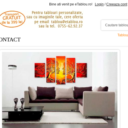
Bine ati venit pe eTablou.ro!
Login
/
Creeaza cont
Tablou
ONTACT