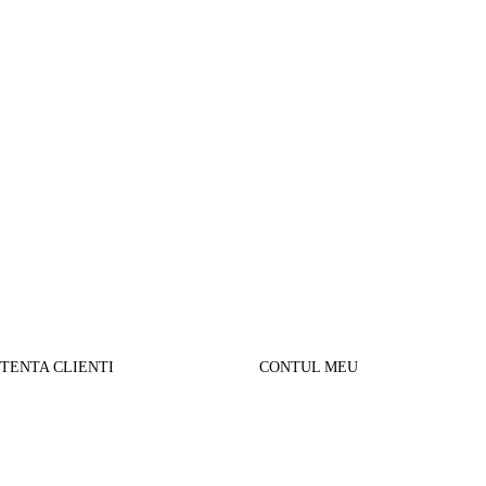
STENTA CLIENTI
CONTUL MEU
SUL MEU
Parerea clientilor
alizare comanda
Contul Meu
urnare produse
Istoric comenzi
sport si Plata
Cautare avansata