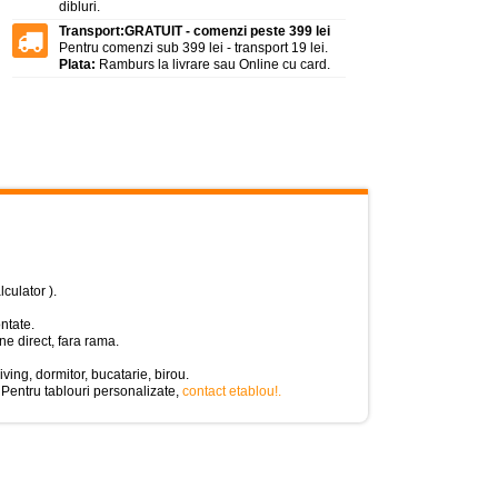
dibluri.
Transport:
GRATUIT - comenzi peste 399 lei
Pentru comenzi sub 399 lei - transport 19 lei.
Plata:
Ramburs la livrare sau Online cu card.
lculator ).
ntate.
e direct, fara rama.
iving, dormitor, bucatarie, birou.
 Pentru tablouri personalizate,
contact etablou!
.