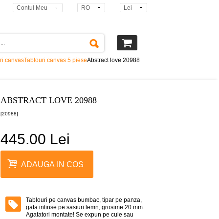
Contul Meu
RO
Lei
ri canvas
Tablouri canvas 5 piese
Abstract love 20988
ABSTRACT LOVE 20988
[20988]
445.00 Lei
ADAUGA IN COS
Tablouri pe canvas bumbac, tipar pe panza,
gata intinse pe sasiuri lemn, grosime 20 mm.
Agatatori montate! Se expun pe cuie sau