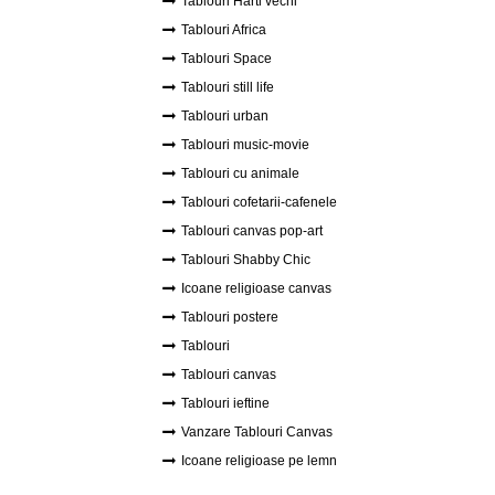
Tablouri Harti vechi
Tablouri Africa
Tablouri Space
Tablouri still life
Tablouri urban
Tablouri music-movie
Tablouri cu animale
Tablouri cofetarii-cafenele
Tablouri canvas pop-art
Tablouri Shabby Chic
Icoane religioase canvas
Tablouri postere
Tablouri
Tablouri canvas
Tablouri ieftine
Vanzare Tablouri Canvas
Icoane religioase pe lemn