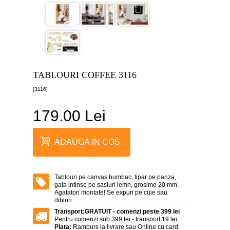
canvas
5
piese
-
>
Tablouri
canvas
6
TABLOURI COFFEE 3116
piese
-
[3116]
>
179.00 Lei
Tablouri
canvas
7
piese
ADAUGA IN COS
-
>
Tablouri
abstracte
Tablouri pe canvas bumbac, tipar pe panza,
-
gata intinse pe sasiuri lemn, grosime 20 mm.
>
Agatatori montate! Se expun pe cuie sau
dibluri.
Tablouri
Transport:
GRATUIT - comenzi peste 399 lei
flori
Pentru comenzi sub 399 lei - transport 19 lei.
-
Plata:
Ramburs la livrare sau Online cu card.