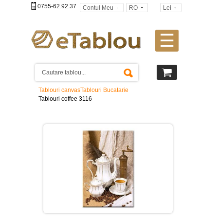
0755-62.92.37
Contul Meu
RO
Lei
☰
Tablouri
canvas
2
piese
-
Tablouri canvas
Tablouri Bucatarie
>
Tablouri coffee 3116
Tablouri
canvas
3
piese
-
>
Tablouri
canvas
4
piese
-
>
Tablouri