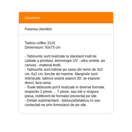
>
Tablouri
peisaje
Descriere
-
>
Parerea clientilor
Tablouri
dupa
Tablou coffee 3116
picturi
Dimensiuni: 50x75 cm
-
>
- Tablourile sunt realizate la standard inalt de
calitate a printului, tehnologie UV - ultra violete, pe
Tablouri
canvas - material textil.
Living
- Tablourile sunt intinse pe sasiu din lemn de 3x2
-
cm, 6x2 cm, functie de marime. Marginile sunt
>
imbracate, tabloul avand aspect 3D; se expune
direct, fara rama.
Tablouri
- Toate tablourile pot fi realizate in diverse formate,
relax-
respectiv 2 piese, ... 7 piese, sau intr-o singura
spa
piesa, indiferent de formatul prezentat pe site.
-
- Detalii suplimentare - tablou(at)etablou.ro sau
>
contactati-ne prin formularul de pe site.
Tablouri
Beauty
Fashion
-