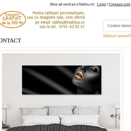
Bine ati venit pe eTablou.ro!
Login
/
Creeaza cont
Tablouri canvas
T
ONTACT