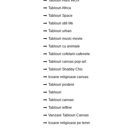
Tablouri Harti vechi
Tablouri Africa
Tablouri Space
Tablouri still life
Tablouri urban
Tablouri music-movie
Tablouri cu animale
Tablouri cofetarii-cafenele
Tablouri canvas pop-art
Tablouri Shabby Chic
Icoane religioase canvas
Tablouri postere
Tablouri
Tablouri canvas
Tablouri ieftine
Vanzare Tablouri Canvas
Icoane religioase pe lemn