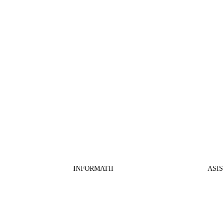
INFORMATII
ASI
CO
BB Media Color srl, CUI:RO27781540
Cont RON: RO57 INGB 0000 9999 1271
Fin
2802
ING Bank, SWIFT: INGBROBU
Ret
Strada Ștefan cel Mare 147, 550321 Sibiu,
Tran
RO