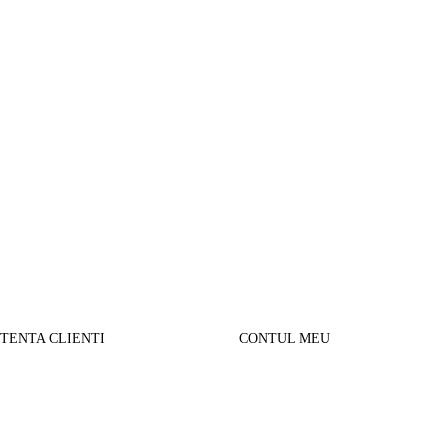
STENTA CLIENTI
CONTUL MEU
SUL MEU
Parerea clientilor
alizare comanda
Contul Meu
urnare produse
Istoric comenzi
sport si Plata
Cautare avansata