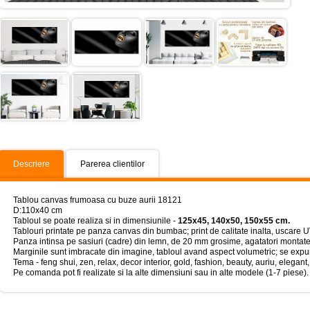
Descriere
Parerea clientilor
Tablou canvas frumoasa cu buze aurii 18121
D:110x40 cm
Tabloul se poate realiza si in dimensiunile -
125x45, 140x50, 150x55 cm.
Tablouri printate pe panza canvas din bumbac; print de calitate inalta, uscare U
Panza intinsa pe sasiuri (cadre) din lemn, de 20 mm grosime, agatatori montate
Marginile sunt imbracate din imagine, tabloul avand aspect volumetric; se expun
Tema - feng shui, zen, relax, decor interior, gold, fashion, beauty, auriu, elegant, 
Pe comanda pot fi realizate si la alte dimensiuni sau in alte modele (1-7 piese).