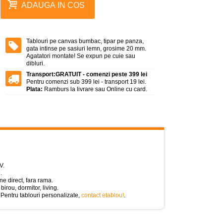
ADAUGA IN COS
Tablouri pe canvas bumbac, tipar pe panza,
gata intinse pe sasiuri lemn, grosime 20 mm.
Agatatori montate! Se expun pe cuie sau
dibluri.
Transport:
GRATUIT - comenzi peste 399 lei
Pentru comenzi sub 399 lei - transport 19 lei.
Plata:
Ramburs la livrare sau Online cu card.
V.
.
e direct, fara rama.
birou, dormitor, living.
 Pentru tablouri personalizate,
contact etablou!
.