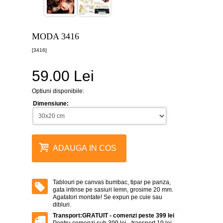
canvas
5
piese
-
MODA 3416
>
[3416]
Tablouri
canvas
6
59.00 Lei
piese
-
>
Optiuni disponibile:
Dimensiune:
Tablouri
canvas
7
piese
-
>
ADAUGA IN COS
Tablouri
abstracte
-
Tablouri pe canvas bumbac, tipar pe panza,
>
gata intinse pe sasiuri lemn, grosime 20 mm.
Agatatori montate! Se expun pe cuie sau
Tablouri
dibluri.
flori
Transport:
GRATUIT - comenzi peste 399 lei
-
Pentru comenzi sub 399 lei - transport 19 lei.