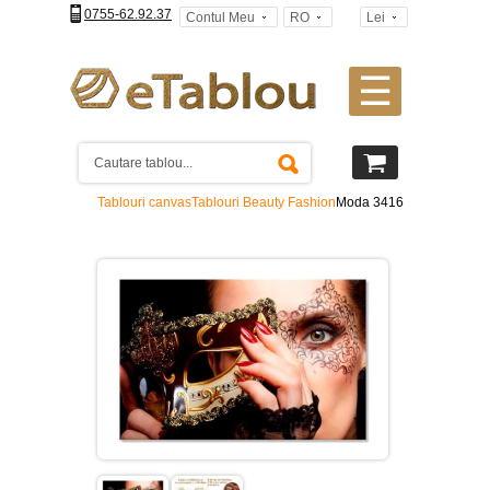
0755-62.92.37
Contul Meu
RO
Lei
☰
Tablouri
canvas
2
piese
-
Tablouri canvas
Tablouri Beauty Fashion
Moda 3416
>
Tablouri
canvas
3
piese
-
>
Tablouri
canvas
4
piese
-
>
Tablouri