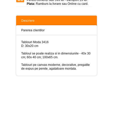
>
Plata:
Ramburs la livrare sau Online cu card.
Tablouri
peisaje
-
Descriere
>
Tablouri
Parerea clientilor
dupa
picturi
-
Tablouri Moda 3416
>
D: 30x20 cm
Tabloul se poate realiza si in dimensiunile - 40x 30
Tablouri
cm; 60x 40 cm; 100x65 cm.
Living
-
Tablouri pe canvas moderne, decorative, pregatite
>
de expus pe perete, agatatoare montata.
Tablouri
relax-
spa
-
>
Tablouri
Beauty
Fashion
-