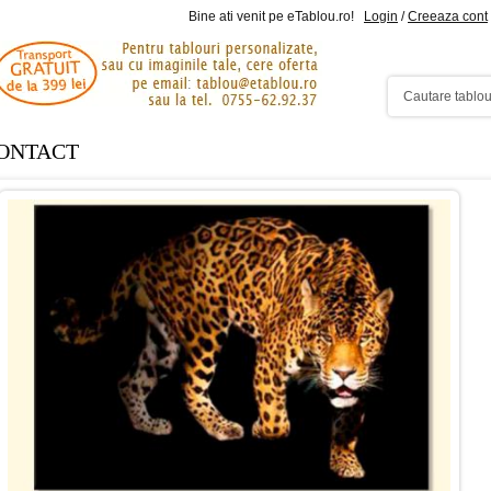
Bine ati venit pe eTablou.ro!
Login
/
Creeaza cont
ONTACT