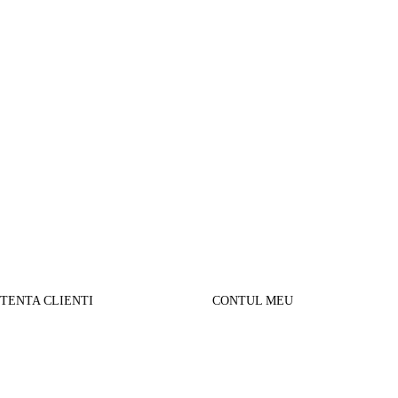
STENTA CLIENTI
CONTUL MEU
SUL MEU
Parerea clientilor
alizare comanda
Contul Meu
urnare produse
Istoric comenzi
sport si Plata
Cautare avansata