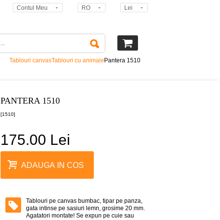
Contul Meu
RO
Lei
Tablouri canvas
Tablouri cu animale
Pantera 1510
PANTERA 1510
[1510]
175.00 Lei
ADAUGA IN COS
Tablouri pe canvas bumbac, tipar pe panza,
gata intinse pe sasiuri lemn, grosime 20 mm.
Agatatori montate! Se expun pe cuie sau