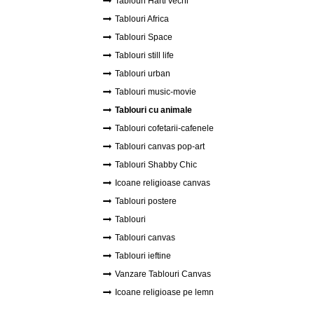
Tablouri Harti vechi
Tablouri Africa
Tablouri Space
Tablouri still life
Tablouri urban
Tablouri music-movie
Tablouri cu animale
Tablouri cofetarii-cafenele
Tablouri canvas pop-art
Tablouri Shabby Chic
Icoane religioase canvas
Tablouri postere
Tablouri
Tablouri canvas
Tablouri ieftine
Vanzare Tablouri Canvas
Icoane religioase pe lemn