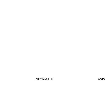
INFORMATII
ASI
CO
BB Media Color srl, CUI:RO27781540
Cont RON: RO57 INGB 0000 9999 1271
Fin
2802
ING Bank, SWIFT: INGBROBU
Ret
Strada Ștefan cel Mare 147, 550321 Sibiu,
Tran
RO