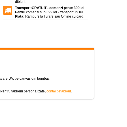
dibluri.
Transport:
GRATUIT - comenzi peste 399 lei
Pentru comenzi sub 399 lei - transport 19 lei.
Plata:
Ramburs la livrare sau Online cu card.
cu uscare UV, pe canvas din bumbac
 Pentru tablouri personalizate,
contact etablou!
.