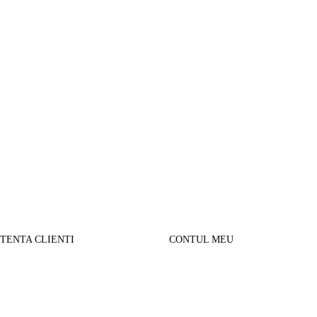
STENTA CLIENTI
CONTUL MEU
SUL MEU
Parerea clientilor
alizare comanda
Contul Meu
urnare produse
Istoric comenzi
sport si Plata
Cautare avansata