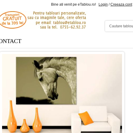
Bine ati venit pe eTablou.ro!
Login
/
Creeaza cont
ONTACT