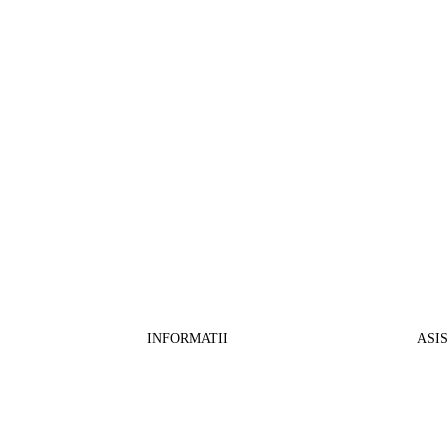
INFORMATII
ASI
CO
BB Media Color srl, CUI:RO27781540
Cont RON: RO57 INGB 0000 9999 1271
Fin
2802
ING Bank, SWIFT: INGBROBU
Ret
Strada Ștefan cel Mare 147, 550321 Sibiu,
Tran
RO