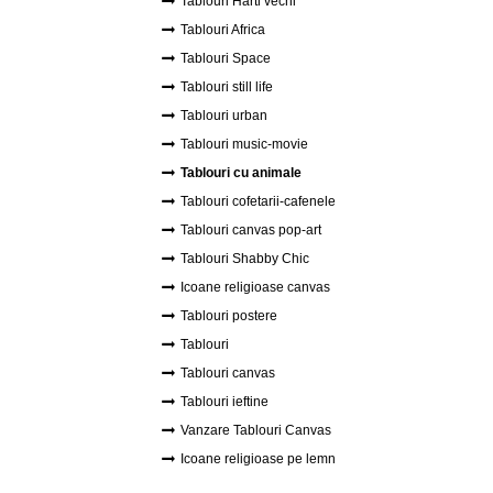
Tablouri Harti vechi
Tablouri Africa
Tablouri Space
Tablouri still life
Tablouri urban
Tablouri music-movie
Tablouri cu animale
Tablouri cofetarii-cafenele
Tablouri canvas pop-art
Tablouri Shabby Chic
Icoane religioase canvas
Tablouri postere
Tablouri
Tablouri canvas
Tablouri ieftine
Vanzare Tablouri Canvas
Icoane religioase pe lemn