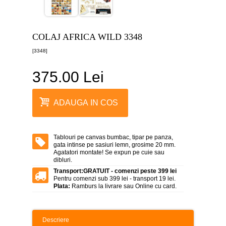
canvas
5
piese
-
COLAJ AFRICA WILD 3348
>
[3348]
Tablouri
canvas
6
375.00 Lei
piese
-
>
ADAUGA IN COS
Tablouri
canvas
7
piese
Tablouri pe canvas bumbac, tipar pe panza,
-
gata intinse pe sasiuri lemn, grosime 20 mm.
>
Agatatori montate! Se expun pe cuie sau
dibluri.
Tablouri
Transport:
GRATUIT - comenzi peste 399 lei
abstracte
Pentru comenzi sub 399 lei - transport 19 lei.
-
Plata:
Ramburs la livrare sau Online cu card.
>
Tablouri
flori
Descriere
-