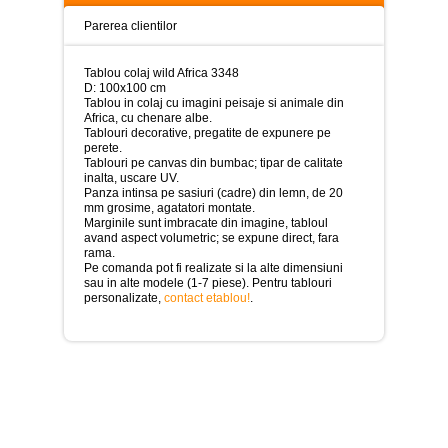
>
Parerea clientilor
Tablouri
peisaje
-
Tablou colaj wild Africa 3348
>
D: 100x100 cm
Tablou in colaj cu imagini peisaje si animale din
Africa, cu chenare albe.
Tablouri
Tablouri decorative, pregatite de expunere pe
dupa
perete.
picturi
Tablouri pe canvas din bumbac; tipar de calitate
-
inalta, uscare UV.
>
Panza intinsa pe sasiuri (cadre) din lemn, de 20
mm grosime, agatatori montate.
Tablouri
Marginile sunt imbracate din imagine, tabloul
Living
avand aspect volumetric; se expune direct, fara
-
rama.
>
Pe comanda pot fi realizate si la alte dimensiuni
sau in alte modele (1-7 piese). Pentru tablouri
Tablouri
personalizate,
contact etablou!
.
relax-
spa
-
>
Tablouri
Beauty
Fashion
-