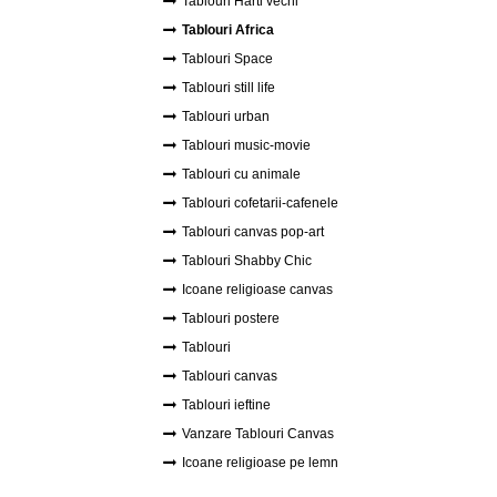
Tablouri Harti vechi
Tablouri Africa
Tablouri Space
Tablouri still life
Tablouri urban
Tablouri music-movie
Tablouri cu animale
Tablouri cofetarii-cafenele
Tablouri canvas pop-art
Tablouri Shabby Chic
Icoane religioase canvas
Tablouri postere
Tablouri
Tablouri canvas
Tablouri ieftine
Vanzare Tablouri Canvas
Icoane religioase pe lemn