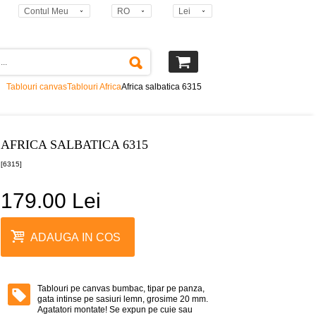
Contul Meu
RO
Lei
Tablouri canvas
Tablouri Africa
Africa salbatica 6315
AFRICA SALBATICA 6315
[6315]
179.00 Lei
ADAUGA IN COS
Tablouri pe canvas bumbac, tipar pe panza,
gata intinse pe sasiuri lemn, grosime 20 mm.
Agatatori montate! Se expun pe cuie sau