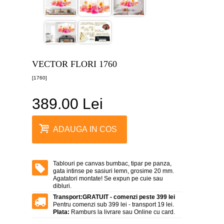
canvas
5
piese
-
>
Tablouri
canvas
VECTOR FLORI 1760
6
piese
[1760]
-
>
389.00 Lei
Tablouri
canvas
7
ADAUGA IN COS
piese
-
>
Tablouri
Tablouri pe canvas bumbac, tipar pe panza,
abstracte
gata intinse pe sasiuri lemn, grosime 20 mm.
-
Agatatori montate! Se expun pe cuie sau
>
dibluri.
Transport:
GRATUIT - comenzi peste 399 lei
Tablouri
Pentru comenzi sub 399 lei - transport 19 lei.
flori
Plata:
Ramburs la livrare sau Online cu card.
-