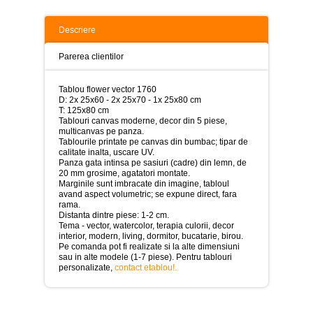
>
Tablouri
Descriere
peisaje
-
Parerea clientilor
>
Tablouri
Tablou flower vector 1760
dupa
D: 2x 25x60 - 2x 25x70 - 1x 25x80 cm
picturi
T: 125x80 cm
-
Tablouri canvas moderne, decor din 5 piese,
>
multicanvas pe panza.
Tablourile printate pe canvas din bumbac; tipar de
Tablouri
calitate inalta, uscare UV.
Living
Panza gata intinsa pe sasiuri (cadre) din lemn, de
-
20 mm grosime, agatatori montate.
>
Marginile sunt imbracate din imagine, tabloul
avand aspect volumetric; se expune direct, fara
rama.
Tablouri
Distanta dintre piese: 1-2 cm.
relax-
Tema - vector, watercolor, terapia culorii, decor
spa
interior, modern, living, dormitor, bucatarie, birou.
-
Pe comanda pot fi realizate si la alte dimensiuni
>
sau in alte modele (1-7 piese). Pentru tablouri
personalizate,
contact etablou!
.
Tablouri
Beauty
Fashion
-