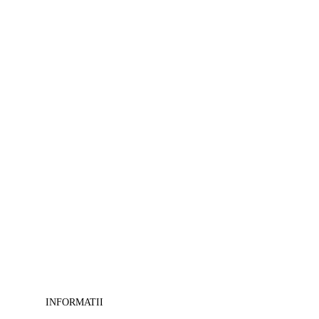
>
Tablouri
Feng-
shui
-
>
Tablouri
camera
copii
-
>
Tablouri
canvas
cu
cai
-
>
Tablouri
decorative
-
>
Tablouri
INFORMATII
masini-
moto