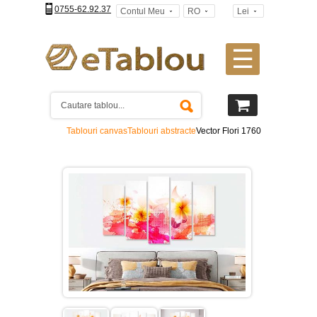
0755-62.92.37
Contul Meu
RO
Lei
☰
Tablouri
canvas
2
piese
-
Tablouri canvas
Tablouri abstracte
Vector Flori 1760
>
Tablouri
canvas
3
piese
-
>
Tablouri
canvas
4
piese
-
>
Tablouri