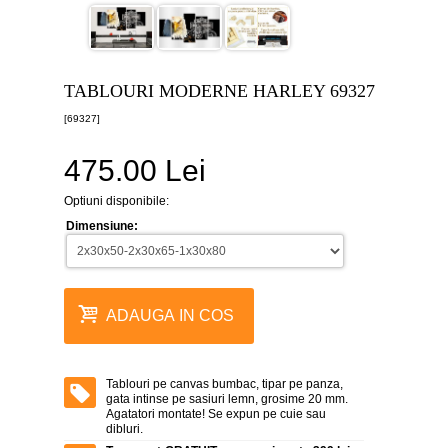
canvas
5
piese
-
>
TABLOURI MODERNE HARLEY 69327
Tablouri
[69327]
canvas
6
piese
475.00 Lei
-
>
Optiuni disponibile:
Tablouri
Dimensiune:
canvas
7
piese
-
>
ADAUGA IN COS
Tablouri
abstracte
-
>
Tablouri pe canvas bumbac, tipar pe panza,
gata intinse pe sasiuri lemn, grosime 20 mm.
Tablouri
Agatatori montate! Se expun pe cuie sau
flori
dibluri.
-