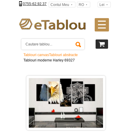
0755-62.92.37
Contul Meu
RO
Lei
☰
Tablouri
canvas
2
piese
-
Tablouri canvas
Tablouri abstracte
>
Tablouri moderne Harley 69327
Tablouri
canvas
3
piese
-
>
Tablouri
canvas
4
piese
-
>
Tablouri