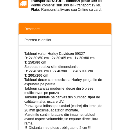
Transport:
GRATUIT - comenzi peste 399 lei
>
Pentru comenzi sub 399 lei - transport 19 lei.
Plata:
Ramburs la livrare sau Online cu card.
Tablouri
peisaje
-
>
Descriere
Tablouri
dupa
Parerea clientilor
picturi
-
>
Tablouri vultur Herley Davidson 69327
D: 2x 30x50 cm - 2x 30x65 cm - 1x 30x80 cm
Tablouri
T: 150x80 cm
Living
Se poate realiza si in dimensiunile:
-
D: 2x 40x60 cm + 2x 40x80 + 1x 40x100 cm
>
T: 200x100 cm
Tablouri decor cu motocicleta Harley, pregatite de
expunere pe perete.
Tablouri
Tablouri canvas moderne, decor din 5 piese,
relax-
multicanvas pe panza.
spa
Tablouri printate pe canvas din bumbac; tipar de
-
calitate inalta, uscare UV.
>
Panza gata intinsa pe sasiuri (cadre) din lemn, de
20 mm grosime, agatatori montate.
Tablouri
Marginile sunt imbracate din imagine, tabloul
Beauty
avand aspect volumetric; se expune direct, fara
Fashion
rama.
-
!!! Distanta intre piese : obligatoriu 2 cm !!!