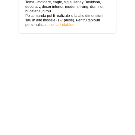
>
Tema - motoare, eagle, sigla Harley Davidson,
decorativ, decor interior, modern, living, dormitor,
Tablouri
bucatarie, birou.
cu
Pe comanda pot fi realizate si la alte dimensiuni
orase
sau in alte modele (1-7 piese). Pentru tablouri
-
personalizate,
contact etablou!
.
>
Tablouri
Moderne
-
>
Tablouri
Bucatarie
-
>
Tablouri
terapia
in
culori
-
>
Tablouri
Dormitor
-