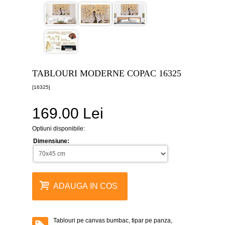
canvas
5
piese
-
>
Tablouri
canvas
6
TABLOURI MODERNE COPAC 16325
piese
-
[16325]
>
169.00 Lei
Tablouri
canvas
7
Optiuni disponibile:
piese
-
Dimensiune:
>
Tablouri
abstracte
-
ADAUGA IN COS
>
Tablouri
flori
-
Tablouri pe canvas bumbac, tipar pe panza,