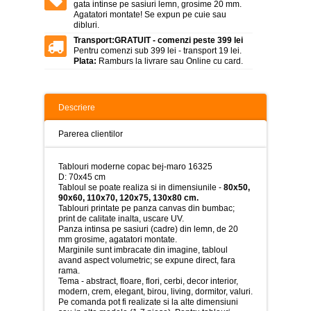
>
gata intinse pe sasiuri lemn, grosime 20 mm.
Agatatori montate! Se expun pe cuie sau
dibluri.
Tablouri
peisaje
Transport:
GRATUIT - comenzi peste 399 lei
-
Pentru comenzi sub 399 lei - transport 19 lei.
>
Plata:
Ramburs la livrare sau Online cu card.
Tablouri
dupa
picturi
Descriere
-
>
Parerea clientilor
Tablouri
Living
Tablouri moderne copac bej-maro 16325
-
D: 70x45 cm
>
Tabloul se poate realiza si in dimensiunile -
80x50,
90x60, 110x70, 120x75, 130x80 cm.
Tablouri
Tablouri printate pe panza canvas din bumbac;
relax-
print de calitate inalta, uscare UV.
spa
Panza intinsa pe sasiuri (cadre) din lemn, de 20
-
mm grosime, agatatori montate.
>
Marginile sunt imbracate din imagine, tabloul
avand aspect volumetric; se expune direct, fara
Tablouri
rama.
Beauty
Tema - abstract, floare, flori, cerbi, decor interior,
Fashion
modern, crem, elegant, birou, living, dormitor, valuri.
-
Pe comanda pot fi realizate si la alte dimensiuni