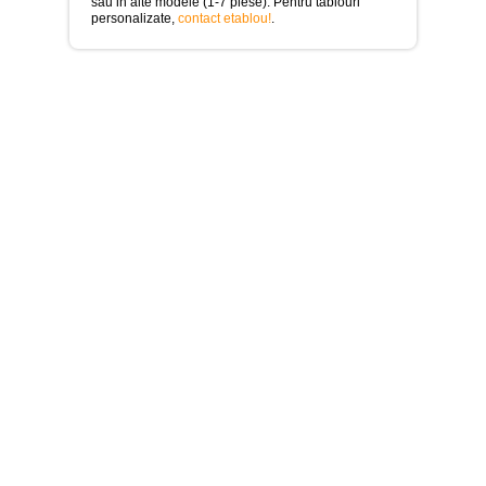
>
sau in alte modele (1-7 piese). Pentru tablouri
personalizate,
contact etablou!
.
Tablouri
cu
orase
-
>
Tablouri
Moderne
-
>
Tablouri
Bucatarie
-
>
Tablouri
terapia
in
culori
-
>
Tablouri
Dormitor
-