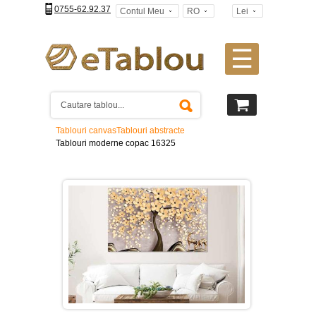
0755-62.92.37
Contul Meu
RO
Lei
☰
Tablouri
canvas
2
piese
-
Tablouri canvas
Tablouri abstracte
>
Tablouri moderne copac 16325
Tablouri
canvas
3
piese
-
>
Tablouri
canvas
4
piese
-
>
Tablouri