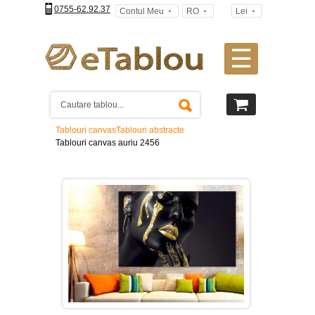
0755-62.92.37
Contul Meu
RO
Lei
☰
Tablouri
canvas
2
piese
-
Tablouri canvas
Tablouri abstracte
>
Tablouri canvas auriu 2456
Tablouri
canvas
3
piese
-
>
Tablouri
canvas
4
piese
-
>
Tablouri