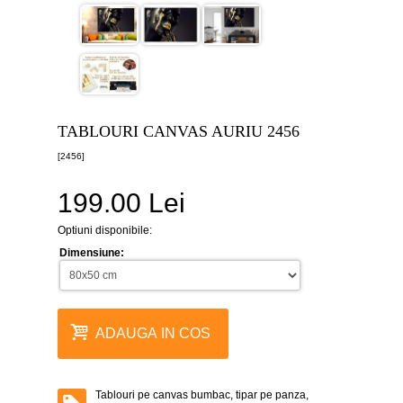
canvas
5
piese
-
>
Tablouri
canvas
6
TABLOURI CANVAS AURIU 2456
piese
-
[2456]
>
199.00 Lei
Tablouri
canvas
7
Optiuni disponibile:
piese
-
Dimensiune:
>
Tablouri
abstracte
-
ADAUGA IN COS
>
Tablouri
flori
-
Tablouri pe canvas bumbac, tipar pe panza,