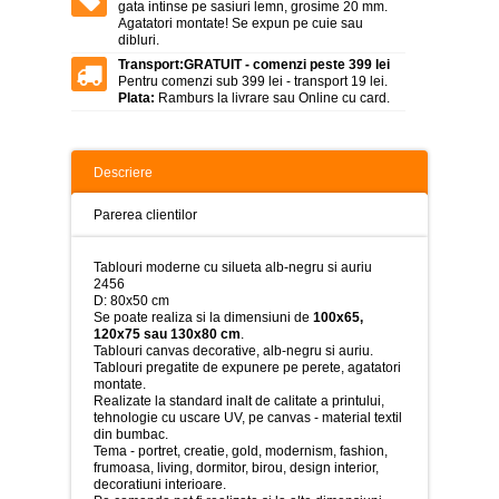
>
gata intinse pe sasiuri lemn, grosime 20 mm.
Agatatori montate! Se expun pe cuie sau
dibluri.
Tablouri
peisaje
Transport:
GRATUIT - comenzi peste 399 lei
-
Pentru comenzi sub 399 lei - transport 19 lei.
>
Plata:
Ramburs la livrare sau Online cu card.
Tablouri
dupa
picturi
Descriere
-
>
Parerea clientilor
Tablouri
Living
Tablouri moderne cu silueta alb-negru si auriu
-
2456
>
D: 80x50 cm
Se poate realiza si la dimensiuni de
100x65,
Tablouri
120x75 sau 130x80 cm
.
relax-
Tablouri canvas decorative, alb-negru si auriu.
spa
Tablouri pregatite de expunere pe perete, agatatori
-
montate.
>
Realizate la standard inalt de calitate a printului,
tehnologie cu uscare UV, pe canvas - material textil
Tablouri
din bumbac.
Beauty
Tema - portret, creatie, gold, modernism, fashion,
Fashion
frumoasa, living, dormitor, birou, design interior,
-
decoratiuni interioare.