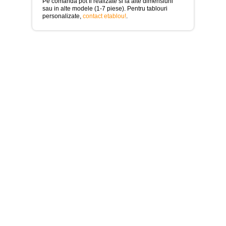
>
Pe comanda pot fi realizate si la alte dimensiuni
sau in alte modele (1-7 piese). Pentru tablouri
personalizate,
contact etablou!
.
Tablouri
cu
orase
-
>
Tablouri
Moderne
-
>
Tablouri
Bucatarie
-
>
Tablouri
terapia
in
culori
-
>
Tablouri
Dormitor
-