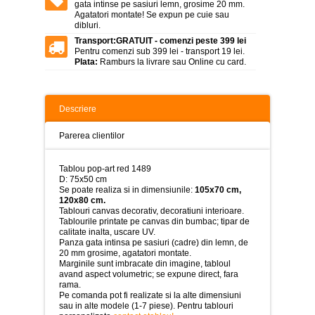
>
gata intinse pe sasiuri lemn, grosime 20 mm.
Agatatori montate! Se expun pe cuie sau
dibluri.
Tablouri
peisaje
Transport:
GRATUIT - comenzi peste 399 lei
-
Pentru comenzi sub 399 lei - transport 19 lei.
>
Plata:
Ramburs la livrare sau Online cu card.
Tablouri
dupa
picturi
Descriere
-
>
Parerea clientilor
Tablouri
Living
Tablou pop-art red 1489
-
D: 75x50 cm
>
Se poate realiza si in dimensiunile:
105x70 cm,
120x80 cm.
Tablouri
Tablouri canvas decorativ, decoratiuni interioare.
relax-
Tablourile printate pe canvas din bumbac; tipar de
spa
calitate inalta, uscare UV.
-
Panza gata intinsa pe sasiuri (cadre) din lemn, de
>
20 mm grosime, agatatori montate.
Marginile sunt imbracate din imagine, tabloul
Tablouri
avand aspect volumetric; se expune direct, fara
Beauty
rama.
Fashion
Pe comanda pot fi realizate si la alte dimensiuni
-
sau in alte modele (1-7 piese). Pentru tablouri