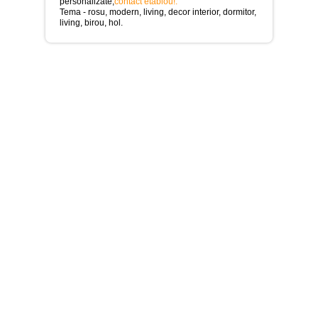
>
personalizate,
contact etablou!
.
Tema - rosu, modern, living, decor interior, dormitor,
living, birou, hol.
Tablouri
cu
orase
-
>
Tablouri
Moderne
-
>
Tablouri
Bucatarie
-
>
Tablouri
terapia
in
culori
-
>
Tablouri
Dormitor
-