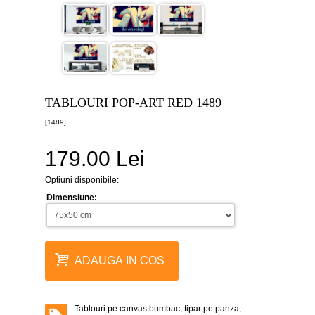
canvas
5
piese
-
>
Tablouri
canvas
6
TABLOURI POP-ART RED 1489
piese
-
[1489]
>
179.00 Lei
Tablouri
canvas
7
Optiuni disponibile:
piese
-
Dimensiune:
>
Tablouri
abstracte
-
ADAUGA IN COS
>
Tablouri
flori
-
Tablouri pe canvas bumbac, tipar pe panza,