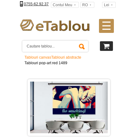
0755-62.92.37
Contul Meu
RO
Lei
☰
Tablouri
canvas
2
piese
-
Tablouri canvas
Tablouri abstracte
>
Tablouri pop-art red 1489
Tablouri
canvas
3
piese
-
>
Tablouri
canvas
4
piese
-
>
Tablouri