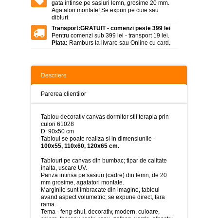
>
gata intinse pe sasiuri lemn, grosime 20 mm.
Agatatori montate! Se expun pe cuie sau
dibluri.
Tablouri
peisaje
Transport:
GRATUIT - comenzi peste 399 lei
-
Pentru comenzi sub 399 lei - transport 19 lei.
>
Plata:
Ramburs la livrare sau Online cu card.
Tablouri
dupa
picturi
Descriere
-
>
Parerea clientilor
Tablouri
Living
Tablou decorativ canvas dormitor stil terapia prin
-
culori 61028
>
D: 90x50 cm
Tabloul se poate realiza si in dimensiunile -
Tablouri
100x55, 110x60, 120x65 cm.
relax-
spa
Tablouri pe canvas din bumbac; tipar de calitate
-
inalta, uscare UV.
>
Panza intinsa pe sasiuri (cadre) din lemn, de 20
mm grosime, agatatori montate.
Tablouri
Marginile sunt imbracate din imagine, tabloul
Beauty
avand aspect volumetric; se expune direct, fara
Fashion
rama.
-
Tema - feng-shui, decorativ, modern, culoare,