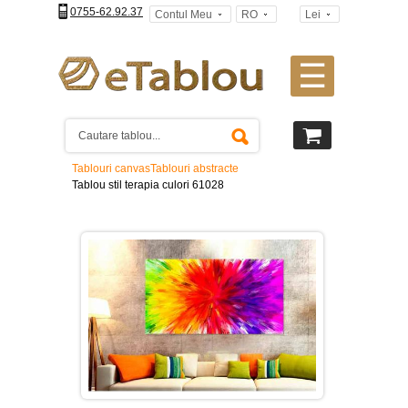
0755-62.92.37
Contul Meu
RO
Lei
☰
Tablouri
canvas
2
piese
-
Tablouri canvas
Tablouri abstracte
>
Tablou stil terapia culori 61028
Tablouri
canvas
3
piese
-
>
Tablouri
canvas
4
piese
-
>
Tablouri