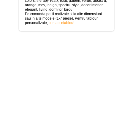
>
colors, therapy, realx, rosu, galben, verde, albastru,
orange, mov, indigo, spectru, style, decor interior,
elegant, living, dormitor, birou.
Tablouri
Pe comanda pot fi realizate si la alte dimensiuni
cu
sau in alte modele (1-7 piese). Pentru tablouri
orase
personalizate,
contact etablou!
.
-
>
Tablouri
Moderne
-
>
Tablouri
Bucatarie
-
>
Tablouri
terapia
in
culori
-
>
Tablouri
Dormitor
-