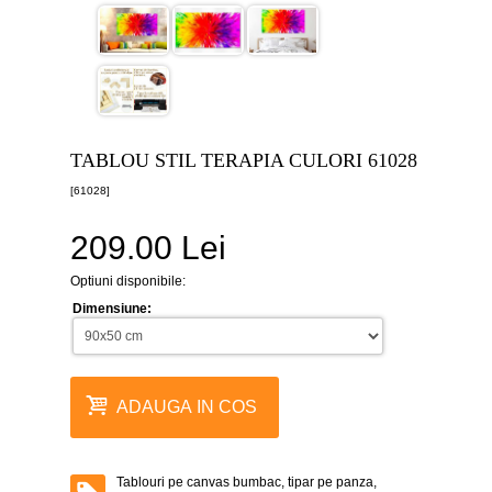
canvas
5
piese
-
>
Tablouri
canvas
6
TABLOU STIL TERAPIA CULORI 61028
piese
-
[61028]
>
209.00 Lei
Tablouri
canvas
7
Optiuni disponibile:
piese
-
Dimensiune:
>
Tablouri
abstracte
-
ADAUGA IN COS
>
Tablouri
flori
-
Tablouri pe canvas bumbac, tipar pe panza,