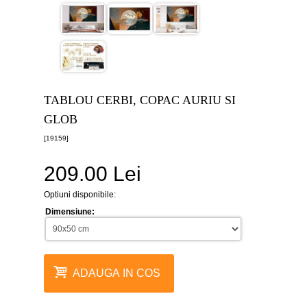
canvas
5
piese
-
>
Tablouri
canvas
6
TABLOU CERBI, COPAC AURIU SI
piese
-
GLOB
>
[19159]
Tablouri
canvas
209.00 Lei
7
piese
-
Optiuni disponibile:
>
Dimensiune:
Tablouri
abstracte
-
>
ADAUGA IN COS
Tablouri
flori
-