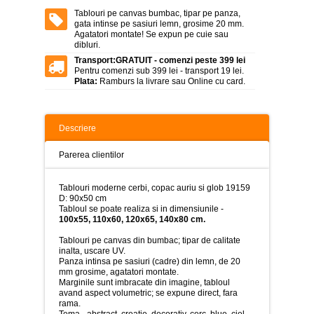
>
Tablouri pe canvas bumbac, tipar pe panza,
gata intinse pe sasiuri lemn, grosime 20 mm.
Tablouri
Agatatori montate! Se expun pe cuie sau
peisaje
dibluri.
-
>
Transport:
GRATUIT - comenzi peste 399 lei
Pentru comenzi sub 399 lei - transport 19 lei.
Plata:
Ramburs la livrare sau Online cu card.
Tablouri
dupa
picturi
-
>
Descriere
Tablouri
Parerea clientilor
Living
-
>
Tablouri moderne cerbi, copac auriu si glob 19159
D: 90x50 cm
Tablouri
Tabloul se poate realiza si in dimensiunile -
relax-
100x55, 110x60, 120x65, 140x80 cm.
spa
-
Tablouri pe canvas din bumbac; tipar de calitate
>
inalta, uscare UV.
Panza intinsa pe sasiuri (cadre) din lemn, de 20
mm grosime, agatatori montate.
Tablouri
Marginile sunt imbracate din imagine, tabloul
Beauty
avand aspect volumetric; se expune direct, fara
Fashion
rama.
-
Tema - abstract, creatie, decorativ, cerc, blue, ciel,