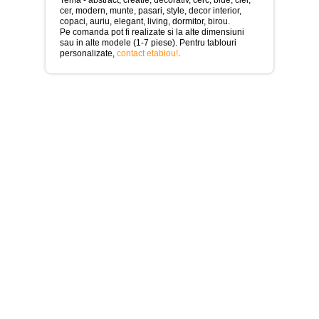
>
cer, modern, munte, pasari, style, decor interior,
copaci, auriu, elegant, living, dormitor, birou.
Tablouri
Pe comanda pot fi realizate si la alte dimensiuni
cu
sau in alte modele (1-7 piese). Pentru tablouri
orase
personalizate,
contact etablou!
.
-
>
Tablouri
Moderne
-
>
Tablouri
Bucatarie
-
>
Tablouri
terapia
in
culori
-
>
Tablouri
Dormitor
-