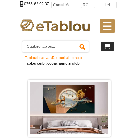
0755-62.92.37
Contul Meu
RO
Lei
☰
Tablouri
canvas
2
piese
-
Tablouri canvas
Tablouri abstracte
>
Tablou cerbi, copac auriu si glob
Tablouri
canvas
3
piese
-
>
Tablouri
canvas
4
piese
-
>
Tablouri