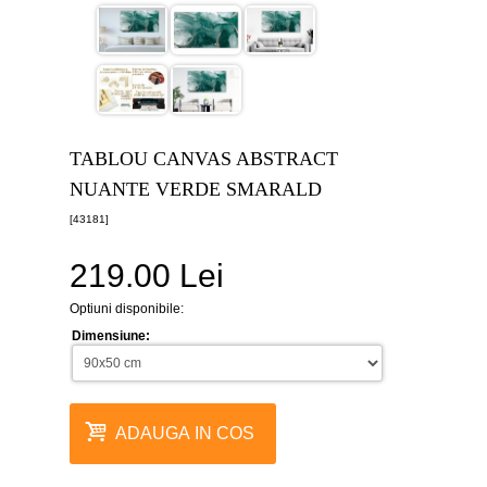
canvas
5
piese
-
>
Tablouri
canvas
6
TABLOU CANVAS ABSTRACT
piese
-
NUANTE VERDE SMARALD
>
[43181]
Tablouri
canvas
219.00 Lei
7
piese
-
Optiuni disponibile:
>
Dimensiune:
Tablouri
abstracte
-
>
ADAUGA IN COS
Tablouri
flori
-