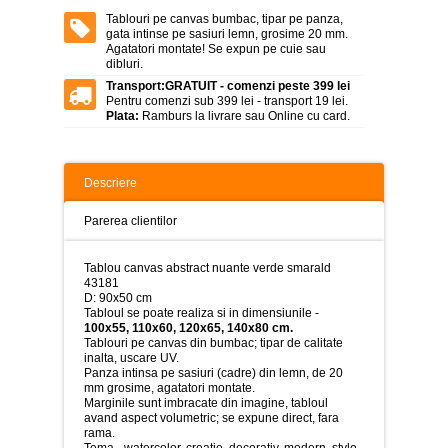
>
Tablouri pe canvas bumbac, tipar pe panza,
gata intinse pe sasiuri lemn, grosime 20 mm.
Tablouri
Agatatori montate! Se expun pe cuie sau
peisaje
dibluri.
-
>
Transport:
GRATUIT - comenzi peste 399 lei
Pentru comenzi sub 399 lei - transport 19 lei.
Plata:
Ramburs la livrare sau Online cu card.
Tablouri
dupa
picturi
-
>
Descriere
Tablouri
Parerea clientilor
Living
-
>
Tablou canvas abstract nuante verde smarald
43181
Tablouri
D: 90x50 cm
relax-
Tabloul se poate realiza si in dimensiunile -
spa
100x55, 110x60, 120x65, 140x80 cm.
-
Tablouri pe canvas din bumbac; tipar de calitate
>
inalta, uscare UV.
Panza intinsa pe sasiuri (cadre) din lemn, de 20
mm grosime, agatatori montate.
Tablouri
Marginile sunt imbracate din imagine, tabloul
Beauty
avand aspect volumetric; se expune direct, fara
Fashion
rama.
-
Tema - watercolor, creatie, decorativ, modern, style,