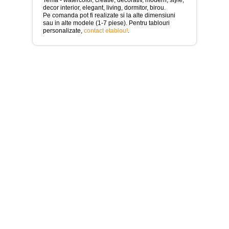
>
decor interior, elegant, living, dormitor, birou.
Pe comanda pot fi realizate si la alte dimensiuni
Tablouri
sau in alte modele (1-7 piese). Pentru tablouri
cu
personalizate,
contact etablou!
.
orase
-
>
Tablouri
Moderne
-
>
Tablouri
Bucatarie
-
>
Tablouri
terapia
in
culori
-
>
Tablouri
Dormitor
-