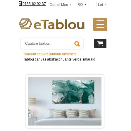
0755-62.92.37
Contul Meu
RO
Lei
☰
Tablouri
canvas
2
piese
-
Tablouri canvas
Tablouri abstracte
>
Tablou canvas abstract nuante verde smarald
Tablouri
canvas
3
piese
-
>
Tablouri
canvas
4
piese
-
>
Tablouri